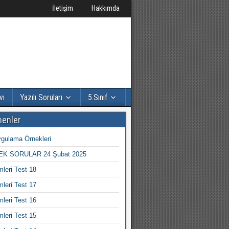
İletişim
Hakkımda
vı
Yazılı Soruları
5.Sınıf
nenler
gulama Örnekleri
K SORULAR 24 Şubat 2025
mleri Test 18
mleri Test 17
mleri Test 16
mleri Test 15