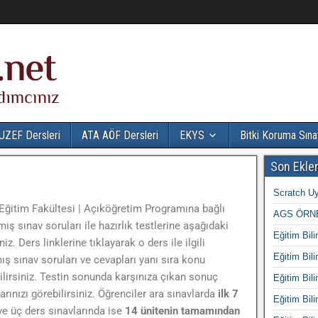
UZEF Dersleri
ATA AÖF Dersleri
EKYS
Bitki Koruma Sına
Son Ekle
Scratch Uy
Eğitim Fakültesi | Açıköğretim Programına bağlı
AGS ÖRNE
ış sınav soruları ile hazırlık testlerine aşağıdaki
Eğitim Bili
iz. Ders linklerine tıklayarak o ders ile ilgili
Eğitim Bili
ş sınav soruları ve cevapları yanı sıra konu
lirsiniz. Testin sonunda karşınıza çıkan sonuç
Eğitim Bili
ınızı görebilirsiniz. Öğrenciler ara sınavlarda
ilk 7
Eğitim Bili
 ve üç ders sınavlarında ise
14 ünitenin tamamından