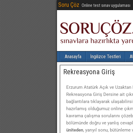
Soru Çöz
Online test sınav uygulaması
Anasayfa
İngilizce Testleri
A
Rekreasyona Giriş
Erzurum Atatürk Açık ve Uzaktan 
Rekreasyona Giriş Dersine ait çıkm
bağlantılara tıklayarak ulaşabilirsin
hazırlamış olduğumuz online çıkmı
kavrama çalışma sorularını çözebi
bölümünde doğru ve yanlış cevaplar
üniteden
, yarıyıl sonu, bütünleme