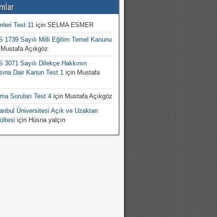
mlar
mleri Test 11
için
SELMA ESMER
1739 Sayılı Milli Eğitim Temel Kanunu
n
Mustafa Açıkgöz
3071 Sayılı Dilekçe Hakkının
sına Dair Kanun Test 1
için
Mustafa
şma Soruları Test 4
için
Mustafa Açıkgöz
nbul Üniversitesi Açık ve Uzaktan
ültesi
için
Hüsna yalçın