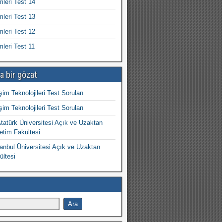
mleri Test 14
mleri Test 13
mleri Test 12
mleri Test 11
a bir gözat
işim Teknolojileri Test Soruları
işim Teknolojileri Test Soruları
atürk Üniversitesi Açık ve Uzaktan
etim Fakültesi
nbul Üniversitesi Açık ve Uzaktan
ültesi