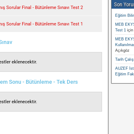
Son Yoru
ş Sorular Final - Bütünleme Sınavı Test 2
Eğitim Bili
ş Sorular Final - Bütünleme Sınavı Test 1
MEB EKYS 
Test 1
içi
MEB EKYS 
 Sınav
Kullanılma
Açıkgöz
Tarih Çalı
stler eklenecektir.
AUZEF İsta
Eğitim Fak
önem Sonu - Bütünleme - Tek Ders
stler eklenecektir.