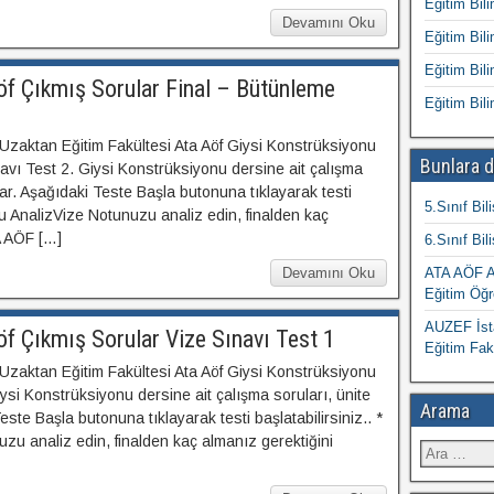
Eğitim Bili
Devamını Oku
Eğitim Bili
Eğitim Bili
öf Çıkmış Sorular Final – Bütünleme
Eğitim Bili
 Uzaktan Eğitim Fakültesi Ata Aöf Giysi Konstrüksiyonu
Bunlara d
avı Test 2. Giysi Konstrüksiyonu dersine ait çalışma
ular. Aşağıdaki Teste Başla butonuna tıklayarak testi
5.Sınıf Bil
tu AnalizVize Notunuzu analiz edin, finalden kaç
A AÖF […]
6.Sınıf Bil
Devamını Oku
ATA AÖF At
Eğitim Öğr
AUZEF İsta
f Çıkmış Sorular Vize Sınavı Test 1
Eğitim Fak
 Uzaktan Eğitim Fakültesi Ata Aöf Giysi Konstrüksiyonu
ysi Konstrüksiyonu dersine ait çalışma soruları, ünite
Arama
este Başla butonuna tıklayarak testi başlatabilirsiniz.. *
u analiz edin, finalden kaç almanız gerektiğini