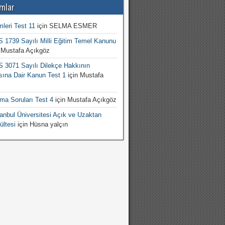
mlar
mleri Test 11
için
SELMA ESMER
1739 Sayılı Milli Eğitim Temel Kanunu
n
Mustafa Açıkgöz
3071 Sayılı Dilekçe Hakkının
sına Dair Kanun Test 1
için
Mustafa
şma Soruları Test 4
için
Mustafa Açıkgöz
nbul Üniversitesi Açık ve Uzaktan
ültesi
için
Hüsna yalçın