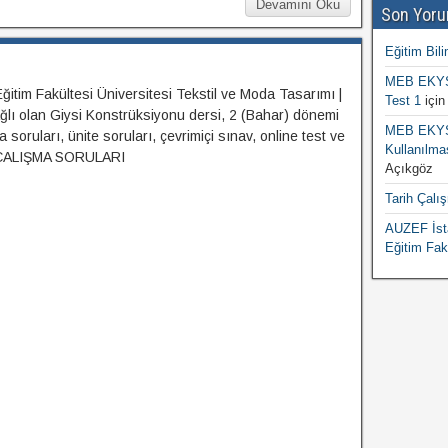
Devamını Oku
Son Yoru
Eğitim Bili
MEB EKYS 
itim Fakültesi Üniversitesi Tekstil ve Moda Tasarımı |
Test 1
içi
lı olan Giysi Konstrüksiyonu dersi, 2 (Bahar) dönemi
MEB EKYS 
soruları, ünite soruları, çevrimiçi sınav, online test ve
Kullanılma
r. ÇALIŞMA SORULARI
Açıkgöz
Tarih Çalı
AUZEF İsta
Eğitim Fak