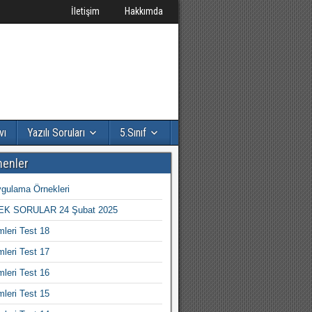
İletişim
Hakkımda
vı
Yazılı Soruları
5.Sınıf
nenler
gulama Örnekleri
K SORULAR 24 Şubat 2025
mleri Test 18
mleri Test 17
mleri Test 16
mleri Test 15