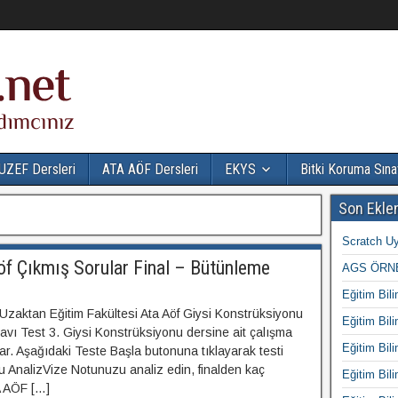
UZEF Dersleri
ATA AÖF Dersleri
EKYS
Bitki Koruma Sına
Son Ekle
Scratch Uy
öf Çıkmış Sorular Final – Bütünleme
AGS ÖRNE
Eğitim Bili
 Uzaktan Eğitim Fakültesi Ata Aöf Giysi Konstrüksiyonu
Eğitim Bili
avı Test 3. Giysi Konstrüksiyonu dersine ait çalışma
Eğitim Bili
ular. Aşağıdaki Teste Başla butonuna tıklayarak testi
tu AnalizVize Notunuzu analiz edin, finalden kaç
Eğitim Bili
A AÖF […]