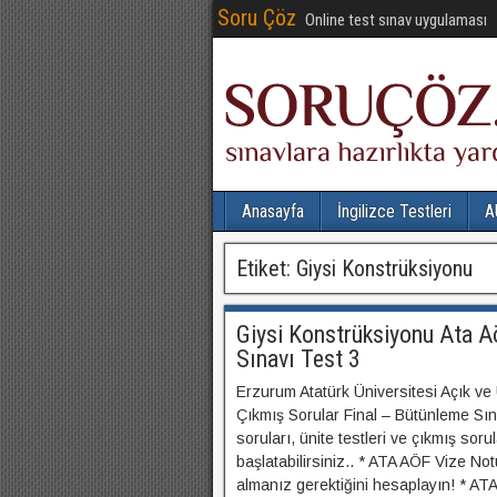
Soru Çöz
Online test sınav uygulaması
Anasayfa
İngilizce Testleri
A
Etiket:
Giysi Konstrüksiyonu
Giysi Konstrüksiyonu Ata A
Sınavı Test 3
Erzurum Atatürk Üniversitesi Açık ve
Çıkmış Sorular Final – Bütünleme Sın
soruları, ünite testleri ve çıkmış sor
başlatabilirsiniz.. * ATA AÖF Vize No
almanız gerektiğini hesaplayın! * AT