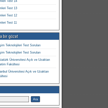
mleri Test 14
mleri Test 13
mleri Test 12
mleri Test 11
a bir gözat
işim Teknolojileri Test Soruları
işim Teknolojileri Test Soruları
atürk Üniversitesi Açık ve Uzaktan
etim Fakültesi
nbul Üniversitesi Açık ve Uzaktan
ültesi