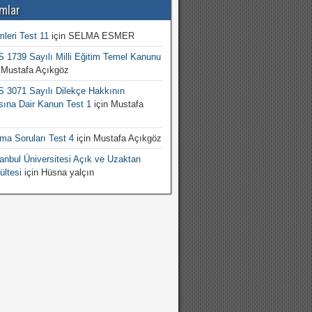
mlar
mleri Test 11
için
SELMA ESMER
1739 Sayılı Milli Eğitim Temel Kanunu
n
Mustafa Açıkgöz
3071 Sayılı Dilekçe Hakkının
sına Dair Kanun Test 1
için
Mustafa
şma Soruları Test 4
için
Mustafa Açıkgöz
nbul Üniversitesi Açık ve Uzaktan
ültesi
için
Hüsna yalçın