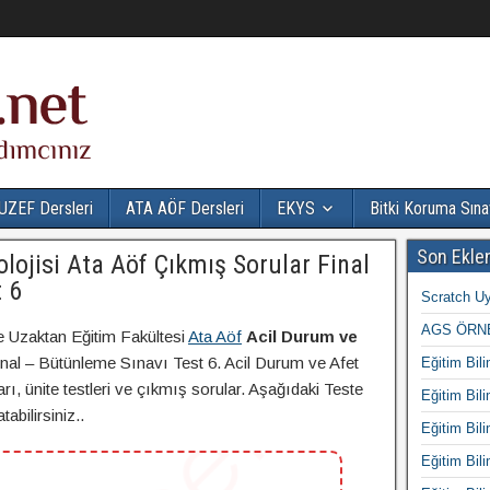
UZEF Dersleri
ATA AÖF Dersleri
EKYS
Bitki Koruma Sına
Son Ekle
lojisi Ata Aöf Çıkmış Sorular Final
 6
Scratch Uy
AGS ÖRNE
e Uzaktan Eğitim Fakültesi
Ata Aöf
Acil Durum ve
nal – Bütünleme Sınavı Test 6. Acil Durum ve Afet
Eğitim Bili
arı, ünite testleri ve çıkmış sorular. Aşağıdaki Teste
Eğitim Bili
abilirsiniz..
Eğitim Bili
Eğitim Bili