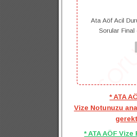
Ata Aöf Acil Dur
Sorular Final
* ATA A
Vize Notunuzu anal
gerekt
* ATA AÖF Vize