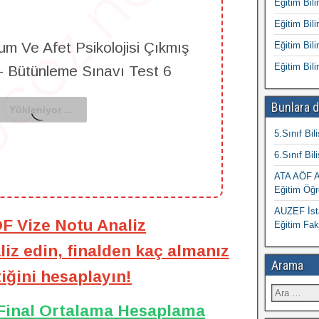
Eğitim Bili
Eğitim Bili
um Ve Afet Psikolojisi Çıkmış
Eğitim Bili
Eğitim Bili
 - Bütünleme Sınavı Test 6
Bunlara d
5.Sınıf Bil
6.Sınıf Bil
ATA AÖF At
Eğitim Öğr
AUZEF İsta
ÖF Vize Notu Analiz
Eğitim Fak
iz edin, finalden kaç almanız
Arama
iğini hesaplayın!
 Final Ortalama Hesaplama