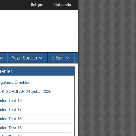
İletişim
Hakkımda
vı
Yazılı Soruları
5.Sınıf
nenler
gulama Örnekleri
K SORULAR 24 Şubat 2025
mleri Test 18
mleri Test 17
mleri Test 16
mleri Test 15