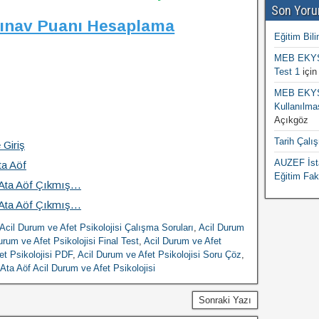
Son Yoru
Sınav Puanı Hesaplama
Eğitim Bili
MEB EKYS 
Test 1
içi
MEB EKYS 
Kullanılma
Açıkgöz
Tarih Çalı
 Giriş
AUZEF İsta
ta Aöf
Eğitim Fak
i Ata Aöf Çıkmış…
i Ata Aöf Çıkmış…
Acil Durum ve Afet Psikolojisi Çalışma Soruları
,
Acil Durum
urum ve Afet Psikolojisi Final Test
,
Acil Durum ve Afet
et Psikolojisi PDF
,
Acil Durum ve Afet Psikolojisi Soru Çöz
,
Ata Aöf Acil Durum ve Afet Psikolojisi
Sonraki Yazı