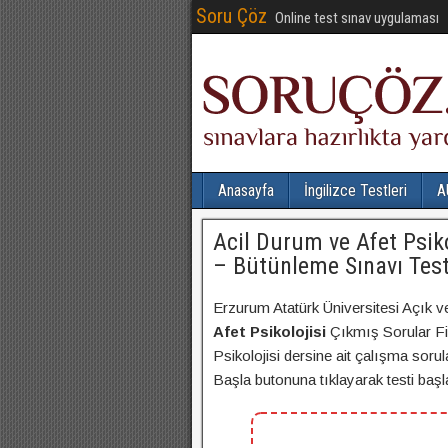
Soru Çöz
Online test sınav uygulaması
Anasayfa
İngilizce Testleri
A
Acil Durum ve Afet Psiko
– Bütünleme Sınavı Test
Erzurum Atatürk Üniversitesi Açık v
Afet Psikolojisi
Çıkmış Sorular Fi
Psikolojisi dersine ait çalışma sorul
Başla butonuna tıklayarak testi başlat