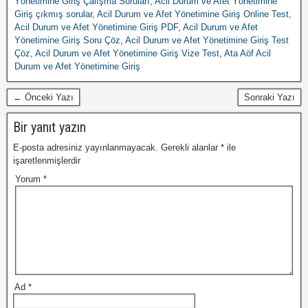
Yönetimine Giriş Çalışma Soruları
,
Acil Durum ve Afet Yönetimine
Giriş çıkmış sorular
,
Acil Durum ve Afet Yönetimine Giriş Online Test
,
Acil Durum ve Afet Yönetimine Giriş PDF
,
Acil Durum ve Afet
Yönetimine Giriş Soru Çöz
,
Acil Durum ve Afet Yönetimine Giriş Test
Çöz
,
Acil Durum ve Afet Yönetimine Giriş Vize Test
,
Ata Aöf Acil
Durum ve Afet Yönetimine Giriş
← Önceki Yazı
Sonraki Yazı
Bir yanıt yazın
E-posta adresiniz yayınlanmayacak.
Gerekli alanlar
*
ile
işaretlenmişlerdir
Yorum
*
Ad
*