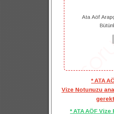
Ata Aöf Arapç
Bütün
* ATA A
Vize Notunuzu anal
gerekt
* ATA AÖF Vize