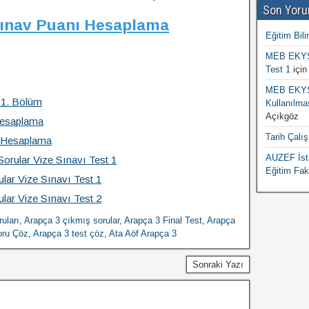
Son Yoru
Sınav Puanı Hesaplama
Eğitim Bili
MEB EKYS 
Test 1
içi
MEB EKYS 
 1. Bölüm
Kullanılma
Açıkgöz
Hesaplama
Tarih Çalı
a Hesaplama
AUZEF İsta
Sorular Vize Sınavı Test 1
Eğitim Fak
lar Vize Sınavı Test 1
lar Vize Sınavı Test 2
uları
,
Arapça 3 çıkmış sorular
,
Arapça 3 Final Test
,
Arapça
oru Çöz
,
Arapça 3 test çöz
,
Ata Aöf Arapça 3
Sonraki Yazı