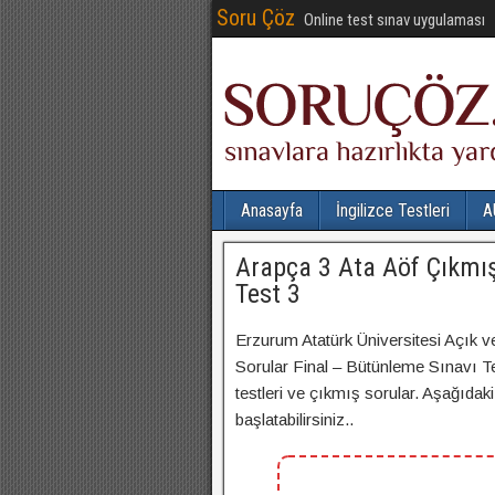
Soru Çöz
Online test sınav uygulaması
Anasayfa
İngilizce Testleri
A
Arapça 3 Ata Aöf Çıkmış
Test 3
Erzurum Atatürk Üniversitesi Açık v
Sorular Final – Bütünleme Sınavı Tes
testleri ve çıkmış sorular. Aşağıdak
başlatabilirsiniz..