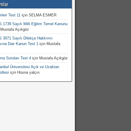
mlar
mleri Test 11
için
SELMA ESMER
1739 Sayılı Milli Eğitim Temel Kanunu
n
Mustafa Açıkgöz
3071 Sayılı Dilekçe Hakkının
sına Dair Kanun Test 1
için
Mustafa
şma Soruları Test 4
için
Mustafa Açıkgöz
nbul Üniversitesi Açık ve Uzaktan
ültesi
için
Hüsna yalçın