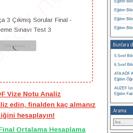
Eğitim Bili
Eğitim Bili
a 3 Çıkmış Sorular Final -
Eğitim Bili
Eğitim Bili
leme Sınavı Test 3
Bunlara d
5.Sınıf Bil
6.Sınıf Bil
ATA AÖF At
Eğitim Öğr
AUZEF İsta
ÖF Vize Notu Analiz
Eğitim Fak
iz edin, finalden kaç almanız
Arama
iğini hesaplayın!
 Final Ortalama Hesaplama