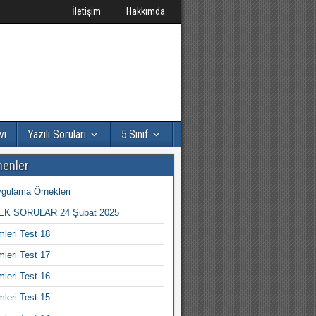
İletişim
Hakkımda
vı
Yazılı Soruları
5.Sınıf
nenler
gulama Örnekleri
K SORULAR 24 Şubat 2025
mleri Test 18
mleri Test 17
mleri Test 16
mleri Test 15