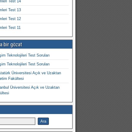
mleri Test 14
mleri Test 13
mleri Test 12
mleri Test 11
a bir gözat
işim Teknolojileri Test Soruları
işim Teknolojileri Test Soruları
atürk Üniversitesi Açık ve Uzaktan
etim Fakültesi
nbul Üniversitesi Açık ve Uzaktan
ültesi