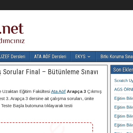
UZEF Dersleri
ATA AÖF Dersleri
EKYS
Bitki Koruma Sına
Son Ekle
 Sorular Final – Bütünleme Sınavı
Scratch Uy
AGS ÖRNE
e Uzaktan Eğitim Fakültesi
Ata Aöf
Arapça 3
Çıkmış
t 3. Arapça 3 dersine ait çalışma soruları, ünite
Eğitim Bili
i Teste Başla butonuna tıklayarak testi
Eğitim Bili
Eğitim Bili
Eğitim Bili