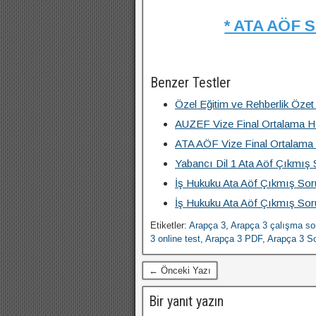
* ATA AÖF 
Benzer Testler
Özel Eğitim ve Rehberlik Özet
AUZEF Vize Final Ortalama 
ATA AÖF Vize Final Ortalam
Yabancı Dil 1 Ata Aöf Çıkmış 
İş Hukuku Ata Aöf Çıkmış Soru
İş Hukuku Ata Aöf Çıkmış Soru
Etiketler:
Arapça 3
,
Arapça 3 çalışma sor
3 online test
,
Arapça 3 PDF
,
Arapça 3 S
← Önceki Yazı
Bir yanıt yazın