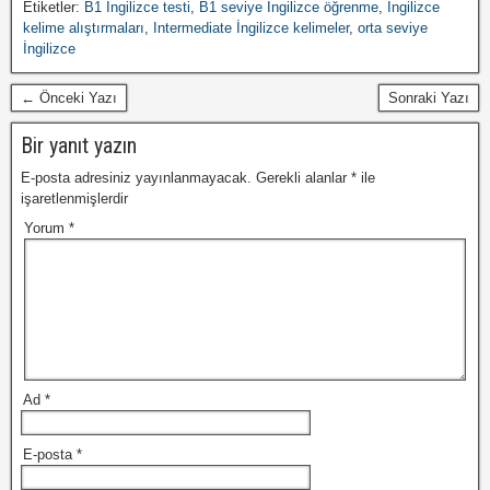
Etiketler:
B1 İngilizce testi
,
B1 seviye İngilizce öğrenme
,
İngilizce
kelime alıştırmaları
,
Intermediate İngilizce kelimeler
,
orta seviye
İngilizce
← Önceki Yazı
Sonraki Yazı
Bir yanıt yazın
E-posta adresiniz yayınlanmayacak.
Gerekli alanlar
*
ile
işaretlenmişlerdir
Yorum
*
Ad
*
E-posta
*