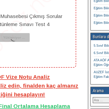
Eğitim Bili
Eğitim Bili
 Muhasebesi Çıkmış Sorular
Eğitim Bili
Eğitim Bili
ütünleme Sınavı Test 4
Bunlara d
5.Sınıf Bil
6.Sınıf Bil
ATA AÖF At
Eğitim Öğr
AUZEF İsta
ÖF Vize Notu Analiz
Eğitim Fak
iz edin, finalden kaç almanız
Arama
iğini hesaplayın!
 Final Ortalama Hesaplama