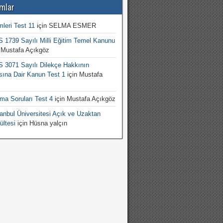
mlar
mleri Test 11
için
SELMA ESMER
1739 Sayılı Milli Eğitim Temel Kanunu
n
Mustafa Açıkgöz
3071 Sayılı Dilekçe Hakkının
sına Dair Kanun Test 1
için
Mustafa
şma Soruları Test 4
için
Mustafa Açıkgöz
nbul Üniversitesi Açık ve Uzaktan
ültesi
için
Hüsna yalçın