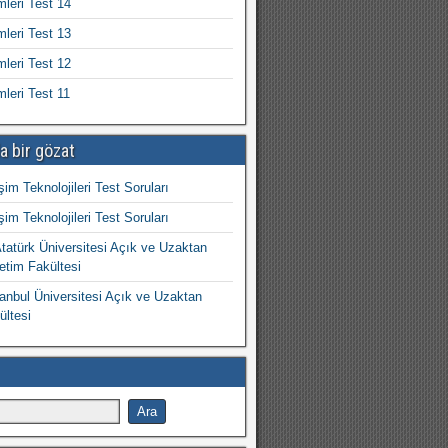
mleri Test 14
mleri Test 13
mleri Test 12
mleri Test 11
a bir gözat
işim Teknolojileri Test Soruları
işim Teknolojileri Test Soruları
atürk Üniversitesi Açık ve Uzaktan
etim Fakültesi
nbul Üniversitesi Açık ve Uzaktan
ültesi