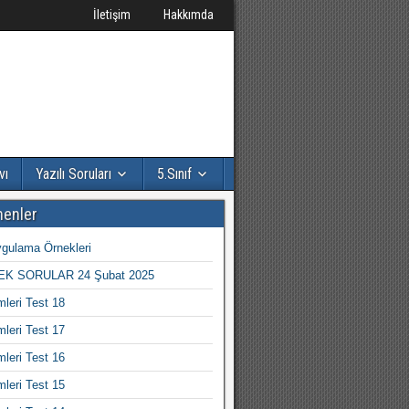
İletişim
Hakkımda
vı
Yazılı Soruları
5.Sınıf
nenler
gulama Örnekleri
K SORULAR 24 Şubat 2025
mleri Test 18
mleri Test 17
mleri Test 16
mleri Test 15