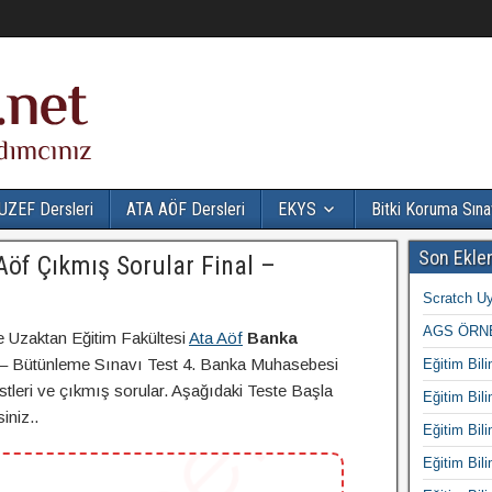
UZEF Dersleri
ATA AÖF Dersleri
EKYS
Bitki Koruma Sına
Son Ekle
öf Çıkmış Sorular Final –
Scratch Uy
AGS ÖRNE
e Uzaktan Eğitim Fakültesi
Ata Aöf
Banka
 – Bütünleme Sınavı Test 4. Banka Muhasebesi
Eğitim Bili
estleri ve çıkmış sorular. Aşağıdaki Teste Başla
Eğitim Bili
iniz..
Eğitim Bili
Eğitim Bili