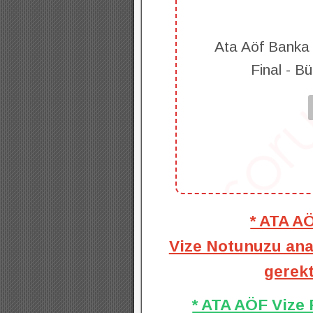
Ata Aöf Banka
Final - B
* ATA A
Vize Notunuzu anal
gerekt
* ATA AÖF Vize