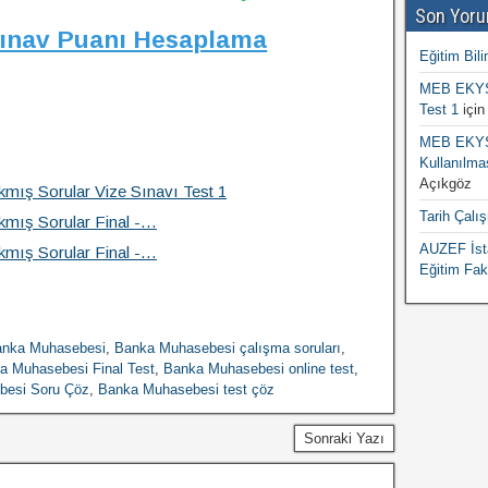
Son Yoru
Sınav Puanı Hesaplama
Eğitim Bili
MEB EKYS 
Test 1
içi
MEB EKYS 
Kullanılma
Açıkgöz
mış Sorular Vize Sınavı Test 1
Tarih Çalı
kmış Sorular Final -…
AUZEF İsta
kmış Sorular Final -…
Eğitim Fak
nka Muhasebesi
,
Banka Muhasebesi çalışma soruları
,
a Muhasebesi Final Test
,
Banka Muhasebesi online test
,
besi Soru Çöz
,
Banka Muhasebesi test çöz
Sonraki Yazı