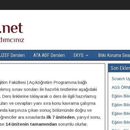
UZEF Dersleri
ATA AÖF Dersleri
EKYS
Bitki Koruma Sına
Son Ekle
Scratch Uy
itim Fakültesi | Açıköğretim Programına bağlı
AGS ÖRNE
kmış sınav soruları ile hazırlık testlerine aşağıdaki
. Ders linklerine tıklayarak o ders ile ilgili hazırlamış
Eğitim Bili
ları ve cevapları yanı sıra konu kavrama çalışma
Eğitim Bili
sonunda karşınıza çıkan sonuç bölümünde doğru ve
Eğitim Bili
 Öğrenciler ara sınavlarda
ilk 7 üniteden
, yarıyıl sonu,
Eğitim Bili
ise
14 ünitenin tamamından
sorumlu olurlar.