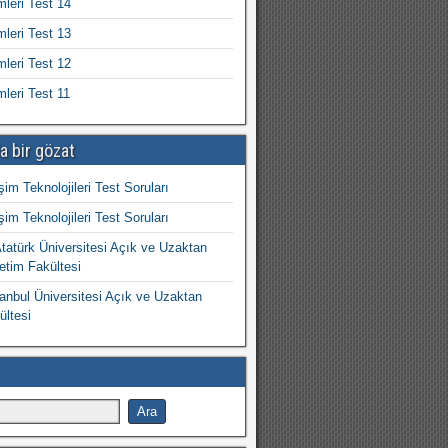
mleri Test 14
mleri Test 13
mleri Test 12
mleri Test 11
a bir gözat
işim Teknolojileri Test Soruları
işim Teknolojileri Test Soruları
atürk Üniversitesi Açık ve Uzaktan
etim Fakültesi
nbul Üniversitesi Açık ve Uzaktan
ültesi