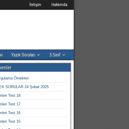
İletişim
Hakkımda
vı
Yazılı Soruları
5.Sınıf
nenler
gulama Örnekleri
K SORULAR 24 Şubat 2025
mleri Test 18
mleri Test 17
mleri Test 16
mleri Test 15