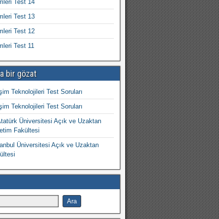
mleri Test 14
mleri Test 13
mleri Test 12
mleri Test 11
a bir gözat
işim Teknolojileri Test Soruları
işim Teknolojileri Test Soruları
atürk Üniversitesi Açık ve Uzaktan
etim Fakültesi
nbul Üniversitesi Açık ve Uzaktan
ültesi