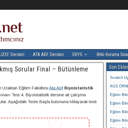
UZEF Dersleri
ATA AÖF Dersleri
EKYS
Bitki Koruma Sına
Son Ekle
Çıkmış Sorular Final – Bütünleme
Scratch Uy
AGS ÖRNE
e Uzaktan Eğitim Fakültesi
Ata Aöf
Biyoistatistik
avı Test 4. Biyoistatistik dersine ait çalışma
Eğitim Bili
rular. Aşağıdaki Teste Başla butonuna tıklayarak testi
Eğitim Bili
Eğitim Bili
Eğitim Bili