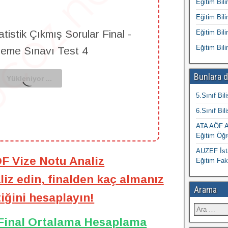
Eğitim Bili
Eğitim Bili
tistik Çıkmış Sorular Final -
Eğitim Bili
Eğitim Bili
leme Sınavı Test 4
Bunlara d
5.Sınıf Bil
6.Sınıf Bil
ATA AÖF At
Eğitim Öğr
AUZEF İsta
ÖF Vize Notu Analiz
Eğitim Fak
iz edin, finalden kaç almanız
Arama
iğini hesaplayın!
 Final Ortalama Hesaplama