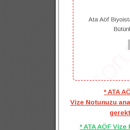
Ata Aöf Biyoista
Bütün
* ATA A
Vize Notunuzu anal
gerekt
* ATA AÖF Vize