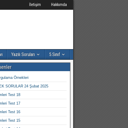
İletişim
Hakkımda
vı
Yazılı Soruları
5.Sınıf
nenler
gulama Örnekleri
K SORULAR 24 Şubat 2025
mleri Test 18
mleri Test 17
mleri Test 16
mleri Test 15