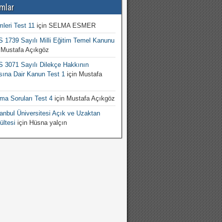
mlar
mleri Test 11
için
SELMA ESMER
1739 Sayılı Milli Eğitim Temel Kanunu
n
Mustafa Açıkgöz
3071 Sayılı Dilekçe Hakkının
sına Dair Kanun Test 1
için
Mustafa
şma Soruları Test 4
için
Mustafa Açıkgöz
nbul Üniversitesi Açık ve Uzaktan
ültesi
için
Hüsna yalçın