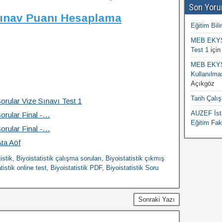
Son Yoru
Sınav Puanı Hesaplama
Eğitim Bili
MEB EKYS 
Test 1
içi
MEB EKYS 
Kullanılma
Açıkgöz
Tarih Çalı
Sorular Vize Sınavı Test 1
AUZEF İsta
Sorular Final -…
Eğitim Fak
Sorular Final -…
Ata Aöf
istik
,
Biyoistatistik çalışma soruları
,
Biyoistatistik çıkmış
tistik online test
,
Biyoistatistik PDF
,
Biyoistatistik Soru
Sonraki Yazı