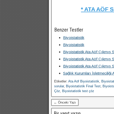
* ATA AÖF 
Benzer Testler
Biyoistatistik
Biyoistatistik
Biyoistatistik Ata Aöf Çıkmış 
Biyoistatistik Ata Aöf Çıkmış 
Biyoistatistik Ata Aöf Çıkmış 
Sağlık Kurumları İşletmeciliği 
Etiketler:
Ata Aöf Biyoistatistik
,
Biyoistat
sorular
,
Biyoistatistik Final Test
,
Biyoista
Çöz
,
Biyoistatistik test çöz
← Önceki Yazı
Bir yanıt yazın