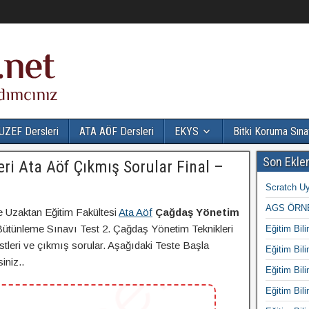
UZEF Dersleri
ATA AÖF Dersleri
EKYS
Bitki Koruma Sına
Son Ekle
ri Ata Aöf Çıkmış Sorular Final –
Scratch Uy
AGS ÖRNE
e Uzaktan Eğitim Fakültesi
Ata Aöf
Çağdaş Yönetim
Bütünleme Sınavı Test 2. Çağdaş Yönetim Teknikleri
Eğitim Bili
estleri ve çıkmış sorular. Aşağıdaki Teste Başla
Eğitim Bili
iniz..
Eğitim Bili
Eğitim Bili