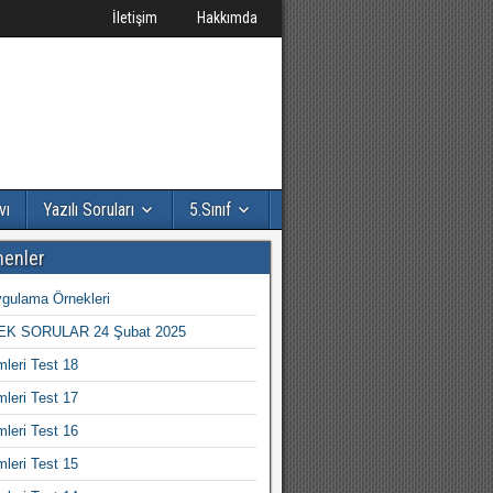
İletişim
Hakkımda
vı
Yazılı Soruları
5.Sınıf
nenler
gulama Örnekleri
K SORULAR 24 Şubat 2025
mleri Test 18
mleri Test 17
mleri Test 16
mleri Test 15