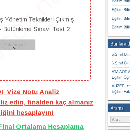
Eğitim Bili
Eğitim Bili
 Yönetim Teknikleri Çıkmış
Eğitim Bili
Eğitim Bili
 - Bütünleme Sınavı Test 2
Bunlara d
5.Sınıf Bil
6.Sınıf Bil
ATA AÖF At
Eğitim Öğr
AUZEF İsta
ÖF Vize Notu Analiz
Eğitim Fak
iz edin, finalden kaç almanız
Arama
iğini hesaplayın!
 Final Ortalama Hesaplama