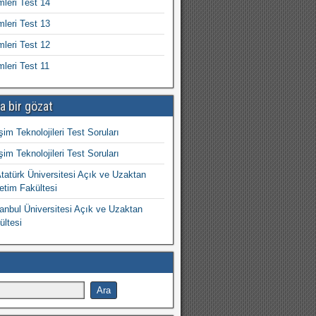
mleri Test 14
mleri Test 13
mleri Test 12
mleri Test 11
a bir gözat
işim Teknolojileri Test Soruları
işim Teknolojileri Test Soruları
atürk Üniversitesi Açık ve Uzaktan
etim Fakültesi
nbul Üniversitesi Açık ve Uzaktan
ültesi