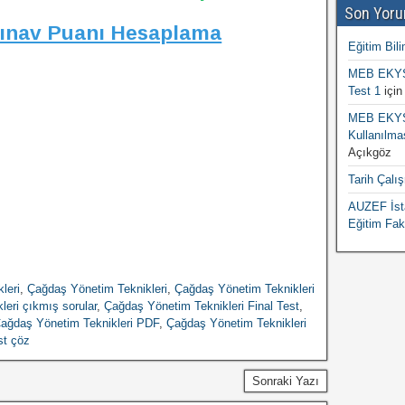
Son Yoru
Sınav Puanı Hesaplama
Eğitim Bili
MEB EKYS 
Test 1
içi
MEB EKYS 
Kullanılma
Açıkgöz
Tarih Çalı
AUZEF İsta
Eğitim Fak
leri
,
Çağdaş Yönetim Teknikleri
,
Çağdaş Yönetim Teknikleri
eri çıkmış sorular
,
Çağdaş Yönetim Teknikleri Final Test
,
ağdaş Yönetim Teknikleri PDF
,
Çağdaş Yönetim Teknikleri
st çöz
Sonraki Yazı