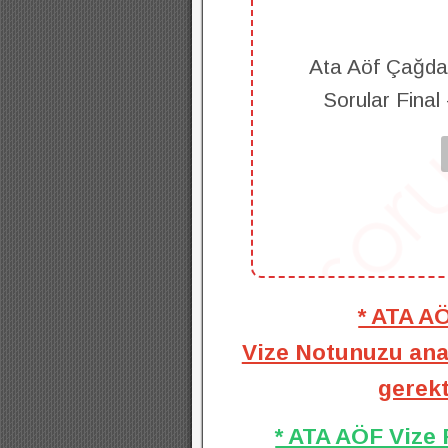
Ata Aöf Çağdaş
Sorular Final
* ATA A
Vize Notunuzu anal
gerekt
* ATA AÖF Vize