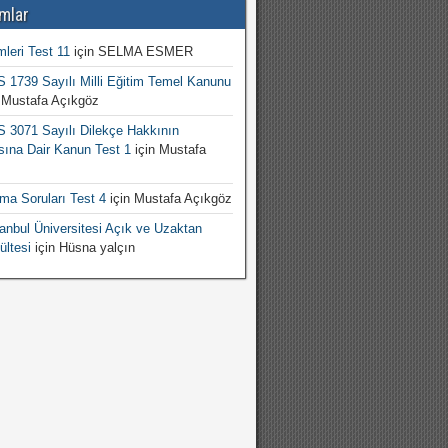
mlar
mleri Test 11
için
SELMA ESMER
1739 Sayılı Milli Eğitim Temel Kanunu
n
Mustafa Açıkgöz
3071 Sayılı Dilekçe Hakkının
sına Dair Kanun Test 1
için
Mustafa
şma Soruları Test 4
için
Mustafa Açıkgöz
nbul Üniversitesi Açık ve Uzaktan
ültesi
için
Hüsna yalçın