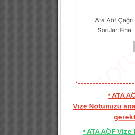
Ata Aöf Çağrı
Sorular Final
* ATA A
Vize Notunuzu anal
gerekt
* ATA AÖF Vize