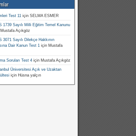
mlar
mleri Test 11
için
SELMA ESMER
1739 Sayılı Milli Eğitim Temel Kanunu
n
Mustafa Açıkgöz
3071 Sayılı Dilekçe Hakkının
sına Dair Kanun Test 1
için
Mustafa
şma Soruları Test 4
için
Mustafa Açıkgöz
nbul Üniversitesi Açık ve Uzaktan
ültesi
için
Hüsna yalçın