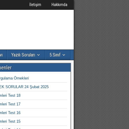
İletişim
Hakkımda
vı
Yazılı Soruları
5.Sınıf
nenler
gulama Örnekleri
K SORULAR 24 Şubat 2025
mleri Test 18
mleri Test 17
mleri Test 16
mleri Test 15