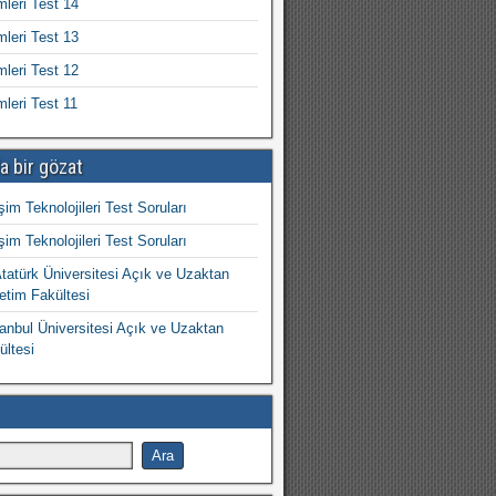
mleri Test 14
mleri Test 13
mleri Test 12
mleri Test 11
a bir gözat
işim Teknolojileri Test Soruları
işim Teknolojileri Test Soruları
atürk Üniversitesi Açık ve Uzaktan
etim Fakültesi
nbul Üniversitesi Açık ve Uzaktan
ültesi