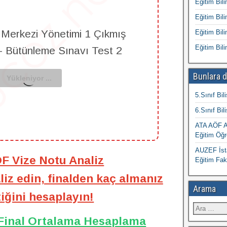
Eğitim Bili
Eğitim Bili
 Merkezi Yönetimi 1 Çıkmış
Eğitim Bili
Eğitim Bili
 - Bütünleme Sınavı Test 2
Bunlara d
5.Sınıf Bil
6.Sınıf Bil
ATA AÖF At
Eğitim Öğr
AUZEF İsta
ÖF Vize Notu Analiz
Eğitim Fak
iz edin, finalden kaç almanız
Arama
iğini hesaplayın!
 Final Ortalama Hesaplama