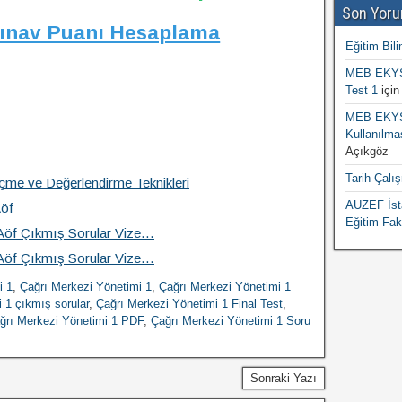
Son Yoru
Sınav Puanı Hesaplama
Eğitim Bili
MEB EKYS 
Test 1
içi
MEB EKYS 
Kullanılma
Açıkgöz
Tarih Çalı
çme ve Değerlendirme Teknikleri
AUZEF İsta
Aöf
Eğitim Fak
 Aöf Çıkmış Sorular Vize…
 Aöf Çıkmış Sorular Vize…
i 1
,
Çağrı Merkezi Yönetimi 1
,
Çağrı Merkezi Yönetimi 1
 1 çıkmış sorular
,
Çağrı Merkezi Yönetimi 1 Final Test
,
ğrı Merkezi Yönetimi 1 PDF
,
Çağrı Merkezi Yönetimi 1 Soru
Sonraki Yazı