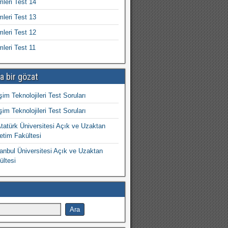
mleri Test 14
mleri Test 13
mleri Test 12
mleri Test 11
a bir gözat
işim Teknolojileri Test Soruları
işim Teknolojileri Test Soruları
atürk Üniversitesi Açık ve Uzaktan
etim Fakültesi
nbul Üniversitesi Açık ve Uzaktan
ültesi