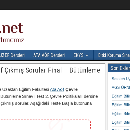
UZEF Dersleri
ATA AÖF Dersleri
EKYS
Bitki Koruma Sına
Son Ekle
Aöf Çıkmış Sorular Final – Bütünleme
Scratch Uy
AGS ÖRNE
e Uzaktan Eğitim Fakültesi
Ata Aöf
Çevre
Bütünleme Sınavı Test 2. Çevre Politikaları dersine
Eğitim Bili
 ve çıkmış sorular. Aşağıdaki Teste Başla butonuna
Eğitim Bili
Eğitim Bili
Eğitim Bili