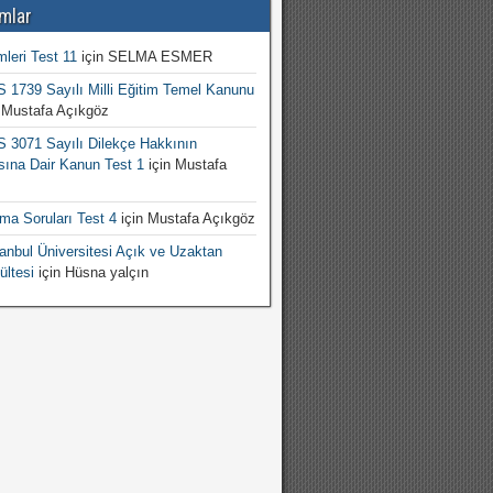
mlar
mleri Test 11
için
SELMA ESMER
1739 Sayılı Milli Eğitim Temel Kanunu
n
Mustafa Açıkgöz
3071 Sayılı Dilekçe Hakkının
sına Dair Kanun Test 1
için
Mustafa
şma Soruları Test 4
için
Mustafa Açıkgöz
nbul Üniversitesi Açık ve Uzaktan
ültesi
için
Hüsna yalçın