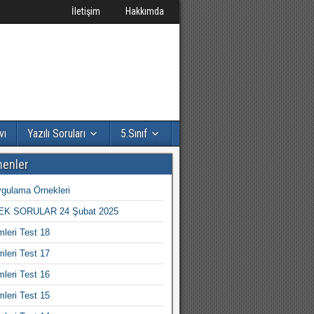
İletişim
Hakkımda
vı
Yazılı Soruları
5.Sınıf
nenler
gulama Örnekleri
K SORULAR 24 Şubat 2025
mleri Test 18
mleri Test 17
mleri Test 16
mleri Test 15