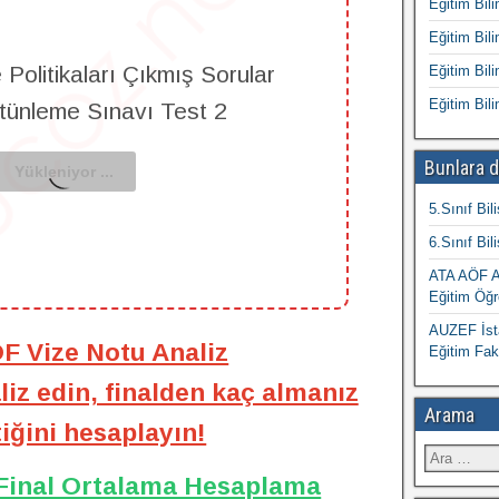
Eğitim Bili
Eğitim Bili
Politikaları Çıkmış Sorular
Eğitim Bili
Eğitim Bili
ütünleme Sınavı Test 2
Bunlara d
5.Sınıf Bil
6.Sınıf Bil
ATA AÖF At
Eğitim Öğr
AUZEF İsta
ÖF Vize Notu Analiz
Eğitim Fak
iz edin, finalden kaç almanız
Arama
iğini hesaplayın!
 Final Ortalama Hesaplama