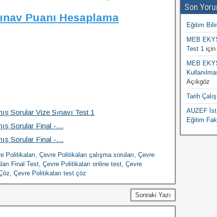
Son Yoru
Sınav Puanı Hesaplama
Eğitim Bili
MEB EKYS 
Test 1
içi
MEB EKYS 
Kullanılma
Açıkgöz
Tarih Çalı
AUZEF İsta
mış Sorular Vize Sınavı Test 1
Eğitim Fak
mış Sorular Final -…
mış Sorular Final -…
e Politikaları
,
Çevre Politikaları çalışma soruları
,
Çevre
ları Final Test
,
Çevre Politikaları online test
,
Çevre
 Çöz
,
Çevre Politikaları test çöz
Sonraki Yazı