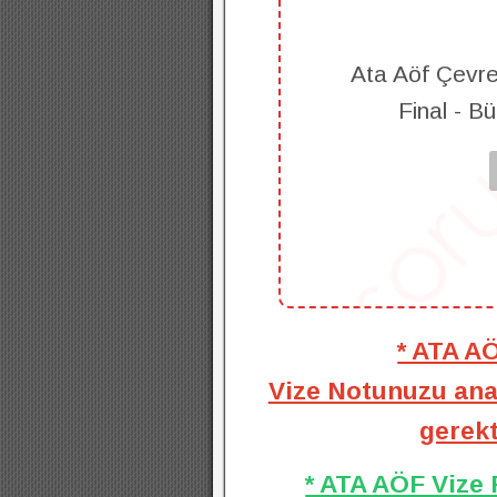
Ata Aöf Çevre 
Final - B
* ATA A
Vize Notunuzu anal
gerekt
* ATA AÖF Vize