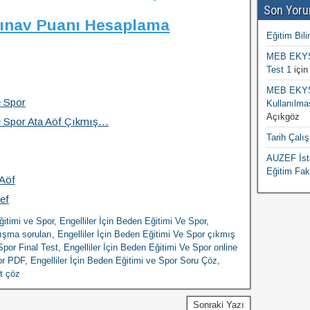
Son Yoru
Sınav Puanı Hesaplama
Eğitim Bili
MEB EKYS 
Test 1
içi
MEB EKYS 
e Spor
Kullanılma
Açıkgöz
 ve Spor Ata Aöf Çıkmış…
Tarih Çalı
AUZEF İsta
Eğitim Fak
 Aöf
ef
ğitimi ve Spor
,
Engelliler İçin Beden Eğitimi Ve Spor
,
lışma soruları
,
Engelliler İçin Beden Eğitimi Ve Spor çıkmış
Spor Final Test
,
Engelliler İçin Beden Eğitimi Ve Spor online
por PDF
,
Engelliler İçin Beden Eğitimi ve Spor Soru Çöz
,
st çöz
Sonraki Yazı