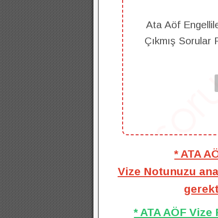
Ata Aöf Engellil
Çıkmış Sorular 
* ATA A
Vize Notunuzu anal
gerekt
* ATA AÖF Vize