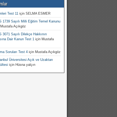
mlar
mleri Test 11
için
SELMA ESMER
1739 Sayılı Milli Eğitim Temel Kanunu
n
Mustafa Açıkgöz
3071 Sayılı Dilekçe Hakkının
sına Dair Kanun Test 1
için
Mustafa
şma Soruları Test 4
için
Mustafa Açıkgöz
nbul Üniversitesi Açık ve Uzaktan
ültesi
için
Hüsna yalçın