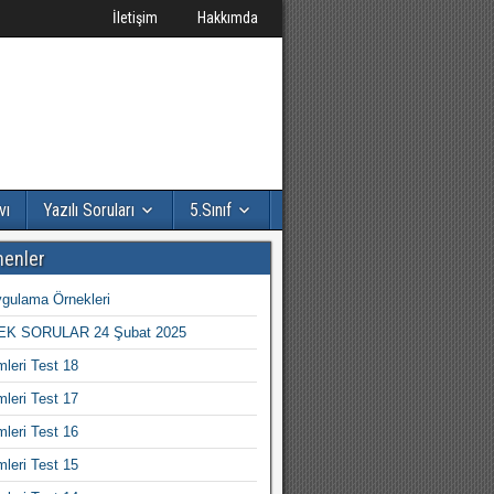
İletişim
Hakkımda
vı
Yazılı Soruları
5.Sınıf
nenler
gulama Örnekleri
K SORULAR 24 Şubat 2025
mleri Test 18
mleri Test 17
mleri Test 16
mleri Test 15