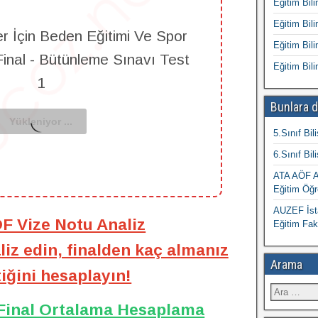
Eğitim Bili
Eğitim Bili
er İçin Beden Eğitimi Ve Spor
Eğitim Bili
Final - Bütünleme Sınavı Test
Eğitim Bili
1
Bunlara d
5.Sınıf Bil
6.Sınıf Bil
ATA AÖF At
Eğitim Öğr
AUZEF İsta
ÖF Vize Notu Analiz
Eğitim Fak
iz edin, finalden kaç almanız
Arama
iğini hesaplayın!
 Final Ortalama Hesaplama