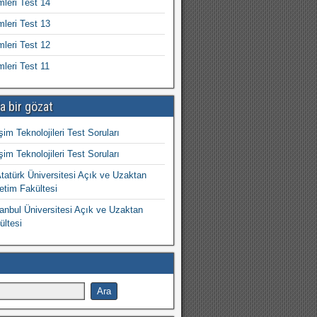
mleri Test 14
mleri Test 13
mleri Test 12
mleri Test 11
a bir gözat
işim Teknolojileri Test Soruları
işim Teknolojileri Test Soruları
atürk Üniversitesi Açık ve Uzaktan
etim Fakültesi
nbul Üniversitesi Açık ve Uzaktan
ültesi