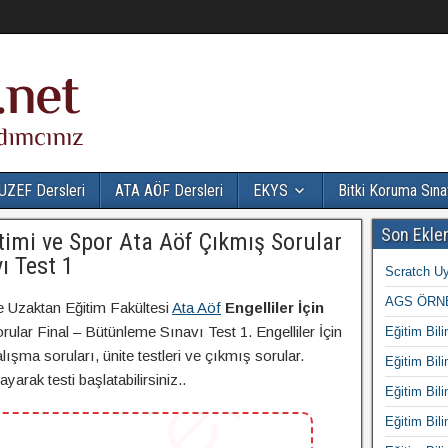
UZEF Dersleri
ATA AÖF Dersleri
EKYS
Bitki Koruma Sına
Son Ekle
itimi ve Spor Ata Aöf Çıkmış Sorular
ı Test 1
Scratch Uy
AGS ÖRNE
e Uzaktan Eğitim Fakültesi
Ata Aöf
Engelliler İçin
ular Final – Bütünleme Sınavı Test 1. Engelliler İçin
Eğitim Bili
ışma soruları, ünite testleri ve çıkmış sorular.
Eğitim Bili
arak testi başlatabilirsiniz..
Eğitim Bili
Eğitim Bili