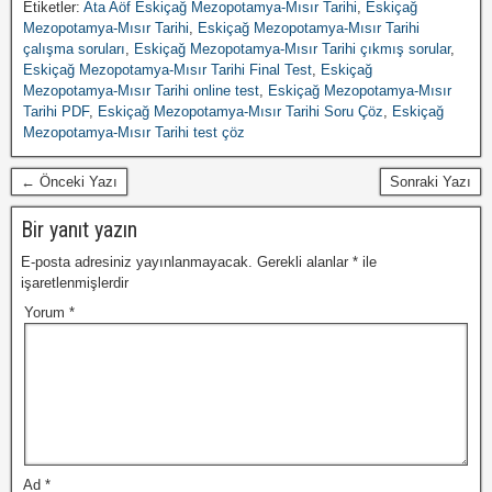
Etiketler:
Ata Aöf Eskiçağ Mezopotamya-Mısır Tarihi
,
Eskiçağ
Mezopotamya-Mısır Tarihi
,
Eskiçağ Mezopotamya-Mısır Tarihi
çalışma soruları
,
Eskiçağ Mezopotamya-Mısır Tarihi çıkmış sorular
,
Eskiçağ Mezopotamya-Mısır Tarihi Final Test
,
Eskiçağ
Mezopotamya-Mısır Tarihi online test
,
Eskiçağ Mezopotamya-Mısır
Tarihi PDF
,
Eskiçağ Mezopotamya-Mısır Tarihi Soru Çöz
,
Eskiçağ
Mezopotamya-Mısır Tarihi test çöz
← Önceki Yazı
Sonraki Yazı
Bir yanıt yazın
E-posta adresiniz yayınlanmayacak.
Gerekli alanlar
*
ile
işaretlenmişlerdir
Yorum
*
Ad
*