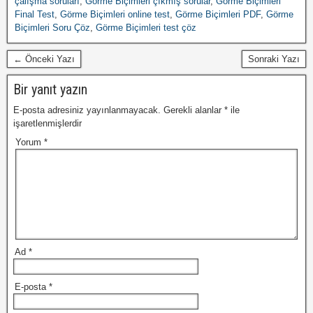
çalışma soruları
,
Görme Biçimleri çıkmış sorular
,
Görme Biçimleri
Final Test
,
Görme Biçimleri online test
,
Görme Biçimleri PDF
,
Görme
Biçimleri Soru Çöz
,
Görme Biçimleri test çöz
← Önceki Yazı
Sonraki Yazı
Bir yanıt yazın
E-posta adresiniz yayınlanmayacak.
Gerekli alanlar
*
ile
işaretlenmişlerdir
Yorum
*
Ad
*
E-posta
*