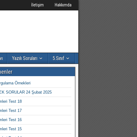
İletişim
Hakkımda
vı
Yazılı Soruları
5.Sınıf
nenler
gulama Örnekleri
K SORULAR 24 Şubat 2025
mleri Test 18
mleri Test 17
mleri Test 16
mleri Test 15