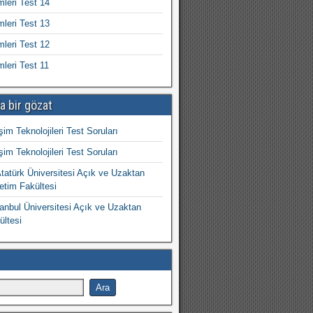
mleri Test 14
mleri Test 13
mleri Test 12
mleri Test 11
a bir gözat
işim Teknolojileri Test Soruları
işim Teknolojileri Test Soruları
atürk Üniversitesi Açık ve Uzaktan
etim Fakültesi
nbul Üniversitesi Açık ve Uzaktan
ültesi