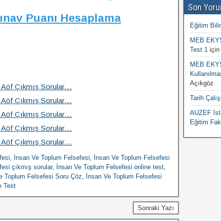
Son Yoru
Sınav Puanı Hesaplama
Eğitim Bili
MEB EKYS 
Test 1
içi
MEB EKYS 
Kullanılma
Açıkgöz
a Aöf Çıkmış Sorular…
Tarih Çalı
a Aöf Çıkmış Sorular…
AUZEF İsta
a Aöf Çıkmış Sorular…
Eğitim Fak
a Aöf Çıkmış Sorular…
a Aöf Çıkmış Sorular…
fesi
,
İnsan Ve Toplum Felsefesi
,
İnsan Ve Toplum Felsefesi
esi çıkmış sorular
,
İnsan Ve Toplum Felsefesi online test
,
e Toplum Felsefesi Soru Çöz
,
İnsan Ve Toplum Felsefesi
e Test
Sonraki Yazı