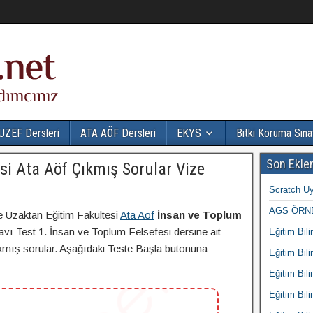
UZEF Dersleri
ATA AÖF Dersleri
EKYS
Bitki Koruma Sına
Son Ekle
si Ata Aöf Çıkmış Sorular Vize
Scratch Uy
AGS ÖRNE
e Uzaktan Eğitim Fakültesi
Ata Aöf
İnsan ve Toplum
vı Test 1. İnsan ve Toplum Felsefesi dersine ait
Eğitim Bili
çıkmış sorular. Aşağıdaki Teste Başla butonuna
Eğitim Bili
Eğitim Bili
Eğitim Bili