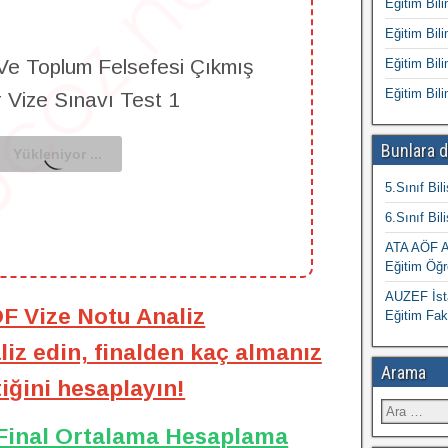
Eğitim Bili
Eğitim Bili
Ve Toplum Felsefesi Çıkmış
Eğitim Bili
Eğitim Bili
r Vize Sınavı Test 1
Bunlara d
5.Sınıf Bil
6.Sınıf Bil
ATA AÖF At
Eğitim Öğr
AUZEF İsta
ÖF Vize Notu Analiz
Eğitim Fak
iz edin, finalden kaç almanız
Arama
iğini hesaplayın!
 Final Ortalama Hesaplama