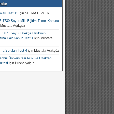
mlar
mleri Test 11
için
SELMA ESMER
1739 Sayılı Milli Eğitim Temel Kanunu
n
Mustafa Açıkgöz
3071 Sayılı Dilekçe Hakkının
sına Dair Kanun Test 1
için
Mustafa
şma Soruları Test 4
için
Mustafa Açıkgöz
nbul Üniversitesi Açık ve Uzaktan
ültesi
için
Hüsna yalçın