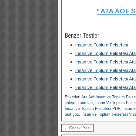
* ATA AÖF 
Benzer Testler
İnsan ve Toplum Felsefesi
İnsan ve Toplum Felsefesi At
İnsan ve Toplum Felsefesi At
İnsan ve Toplum Felsefesi At
İnsan ve Toplum Felsefesi At
İnsan ve Toplum Felsefesi At
Etiketler:
Ata Aöf İnsan ve Toplum Felse
çalışma soruları
,
İnsan Ve Toplum Felsef
İnsan ve Toplum Felsefesi PDF
,
İnsan v
test çöz
,
İnsan ve Toplum Felsefesi Viz
← Önceki Yazı