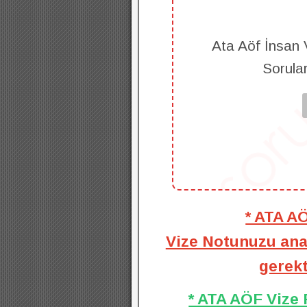
Ata Aöf İnsan 
Sorula
* ATA A
Vize Notunuzu anal
gerekt
* ATA AÖF Vize