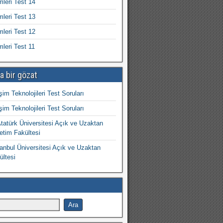
mleri Test 14
mleri Test 13
mleri Test 12
mleri Test 11
a bir gözat
işim Teknolojileri Test Soruları
işim Teknolojileri Test Soruları
atürk Üniversitesi Açık ve Uzaktan
etim Fakültesi
nbul Üniversitesi Açık ve Uzaktan
ültesi