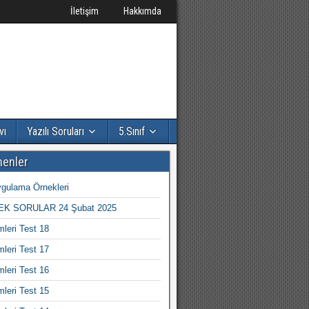
İletişim
Hakkımda
vı
Yazılı Soruları
5.Sınıf
nenler
gulama Örnekleri
K SORULAR 24 Şubat 2025
mleri Test 18
mleri Test 17
mleri Test 16
mleri Test 15