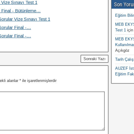
r Vize Sınavı Test 1
Son Yoru
ar Final - Bütünleme…
Eğitim Bili
 Sorular Vize Sınavı Test 1
MEB EKYS 
 Sorular Final -…
Test 1
içi
 Sorular Final -…
MEB EKYS 
Kullanılma
Açıkgöz
Sonraki Yazı
Tarih Çalı
AUZEF İsta
Eğitim Fak
ekli alanlar
*
ile işaretlenmişlerdir