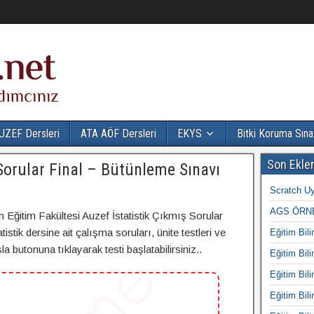
UZEF Dersleri
ATA AÖF Dersleri
EKYS
Bitki Koruma Sına
Son Ekle
 Sorular Final – Bütünleme Sınavı
Scratch Uy
AGS ÖRNE
n Eğitim Fakültesi Auzef İstatistik Çıkmış Sorular
istik dersine ait çalışma soruları, ünite testleri ve
Eğitim Bili
 butonuna tıklayarak testi başlatabilirsiniz..
Eğitim Bili
Eğitim Bili
Eğitim Bili