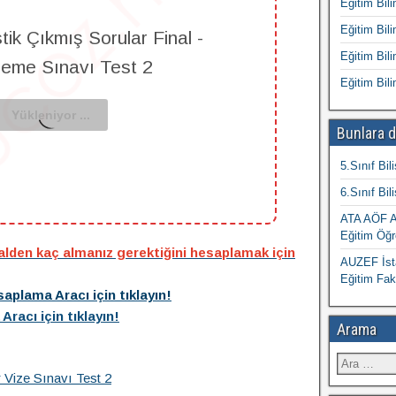
Eğitim Bili
Eğitim Bili
stik Çıkmış Sorular Final -
Eğitim Bili
leme Sınavı Test 2
Eğitim Bili
Bunlara d
5.Sınıf Bil
6.Sınıf Bil
ATA AÖF At
Eğitim Öğr
nalden kaç almanız gerektiğini hesaplamak için
AUZEF İsta
Eğitim Fak
aplama Aracı için tıklayın!
racı için tıklayın!
Arama
r Vize Sınavı Test 2