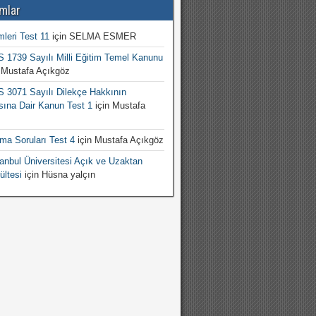
mlar
mleri Test 11
için
SELMA ESMER
1739 Sayılı Milli Eğitim Temel Kanunu
n
Mustafa Açıkgöz
3071 Sayılı Dilekçe Hakkının
sına Dair Kanun Test 1
için
Mustafa
şma Soruları Test 4
için
Mustafa Açıkgöz
nbul Üniversitesi Açık ve Uzaktan
ültesi
için
Hüsna yalçın