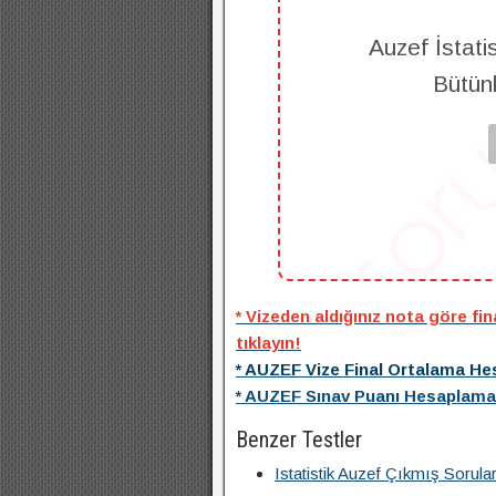
Auzef İstati
Bütün
* Vizeden aldığınız nota göre fi
tıklayın!
* AUZEF Vize Final Ortalama Hes
* AUZEF Sınav Puanı Hesaplama A
Benzer Testler
Istatistik Auzef Çıkmış Sorula