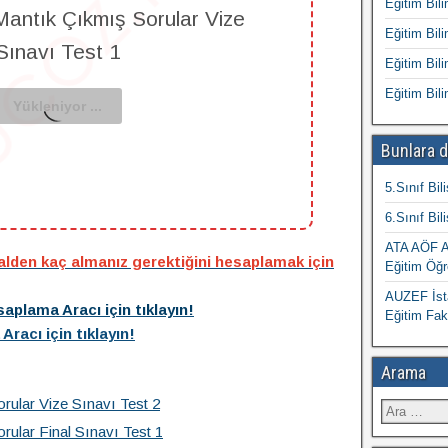
Eğitim Bili
Mantık Çıkmış Sorular Vize
Eğitim Bili
Sınavı Test 1
Eğitim Bili
Eğitim Bili
Bunlara d
5.Sınıf Bil
6.Sınıf Bil
ATA AÖF At
nalden kaç almanız gerektiğini hesaplamak için
Eğitim Öğr
AUZEF İsta
aplama Aracı için tıklayın!
Eğitim Fak
racı için tıklayın!
Arama
rular Vize Sınavı Test 2
rular Final Sınavı Test 1