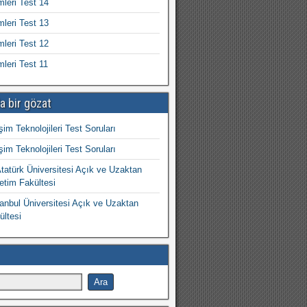
mleri Test 14
mleri Test 13
mleri Test 12
mleri Test 11
a bir gözat
işim Teknolojileri Test Soruları
işim Teknolojileri Test Soruları
atürk Üniversitesi Açık ve Uzaktan
etim Fakültesi
nbul Üniversitesi Açık ve Uzaktan
ültesi