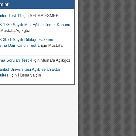
mlar
mleri Test 11
için
SELMA ESMER
1739 Sayılı Milli Eğitim Temel Kanunu
n
Mustafa Açıkgöz
3071 Sayılı Dilekçe Hakkının
sına Dair Kanun Test 1
için
Mustafa
şma Soruları Test 4
için
Mustafa Açıkgöz
nbul Üniversitesi Açık ve Uzaktan
ültesi
için
Hüsna yalçın