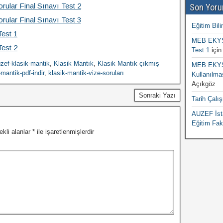
rular Final Sınavı Test 2
Son Yoru
rular Final Sınavı Test 3
Eğitim Bili
Test 1
MEB EKYS 
Test 2
Test 1
içi
zef-klasik-mantik
,
Klasik Mantık
,
Klasik Mantık çıkmış
MEB EKYS 
-mantik-pdf-indir
,
klasik-mantik-vize-soruları
Kullanılma
Açıkgöz
Sonraki Yazı
Tarih Çalı
AUZEF İsta
Eğitim Fak
ekli alanlar
*
ile işaretlenmişlerdir