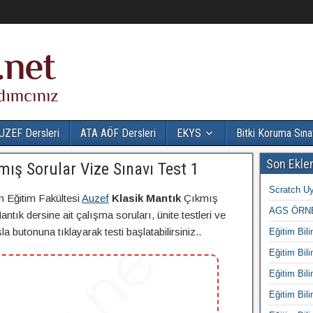
UZEF Dersleri
ATA AÖF Dersleri
EKYS
Bitki Koruma Sına
Son Ekle
mış Sorular Vize Sınavı Test 1
Scratch Uy
n Eğitim Fakültesi
Auzef
Klasik Mantık
Çıkmış
AGS ÖRNE
ntık dersine ait çalışma soruları, ünite testleri ve
 butonuna tıklayarak testi başlatabilirsiniz..
Eğitim Bili
Eğitim Bili
Eğitim Bili
Eğitim Bili