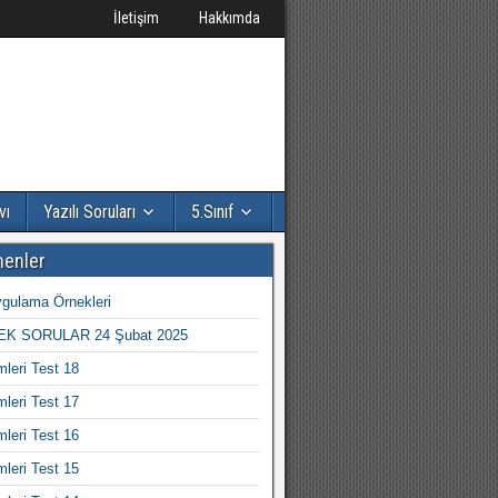
İletişim
Hakkımda
vı
Yazılı Soruları
5.Sınıf
nenler
gulama Örnekleri
K SORULAR 24 Şubat 2025
mleri Test 18
mleri Test 17
mleri Test 16
mleri Test 15