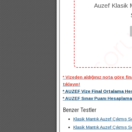
Auzef Klasik 
* Vizeden aldığınız nota göre fi
tıklayın!
* AUZEF Vize Final Ortalama Hes
* AUZEF Sınav Puanı Hesaplama A
Benzer Testler
Klasik Mantık Auzef Çıkmış So
Klasik Mantık Auzef Çıkmış So