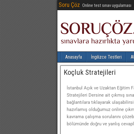
Soru Çöz
Online test sınav uygulaması
Anasayfa
İngilizce Testleri
A
Koçluk Stratejileri
İstanbul Açık ve Uzaktan Eğitim F
Stratejileri Dersine ait çıkmış sına
bağlantılara tıklayarak ulaşabilirsin
hazırlamış olduğumuz online çıkmı
kavrama çalışma sorularını çözebi
bölümünde doğru ve yanlış cevaplar