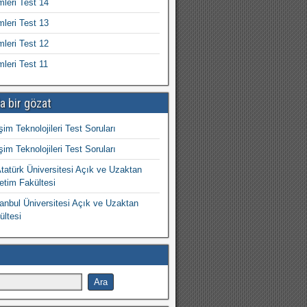
mleri Test 14
mleri Test 13
mleri Test 12
mleri Test 11
a bir gözat
işim Teknolojileri Test Soruları
işim Teknolojileri Test Soruları
atürk Üniversitesi Açık ve Uzaktan
etim Fakültesi
nbul Üniversitesi Açık ve Uzaktan
ültesi