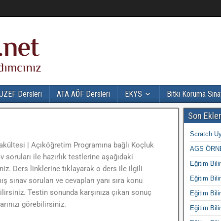
UZEF Dersleri
ATA AÖF Dersleri
EKYS
Bitki Koruma Sına
Son Ekle
Scratch Uy
akültesi | Açıköğretim Programına bağlı Koçluk
AGS ÖRNE
v soruları ile hazırlık testlerine aşağıdaki
Eğitim Bili
iz. Ders linklerine tıklayarak o ders ile ilgili
Eğitim Bili
ş sınav soruları ve cevapları yanı sıra konu
lirsiniz. Testin sonunda karşınıza çıkan sonuç
Eğitim Bili
ınızı görebilirsiniz.
Eğitim Bili