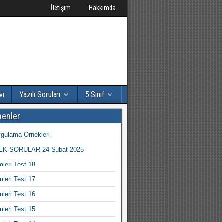
İletişim
Hakkımda
vı
Yazılı Soruları
5.Sınıf
nenler
gulama Örnekleri
K SORULAR 24 Şubat 2025
mleri Test 18
mleri Test 17
mleri Test 16
mleri Test 15