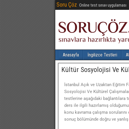
Soru Çöz
Online test sınav uygulaması
Anasayfa
İngilizce Testleri
A
Kültür Sosyolojisi Ve Kü
İstanbul Açık ve Uzaktan Eğitim F
Sosyolojisi Ve Kültürel Çalışmalar 
testlerine aşağıdaki bağlantılara t
ders ile ilgili hazırlamış olduğumu
konu kavrama çalışma sorularını ç
sonuç bölümünde doğru ve yanlış c