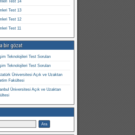
mleri Test 14
mleri Test 13
mleri Test 12
mleri Test 11
a bir gözat
işim Teknolojileri Test Soruları
işim Teknolojileri Test Soruları
atürk Üniversitesi Açık ve Uzaktan
etim Fakültesi
nbul Üniversitesi Açık ve Uzaktan
ültesi