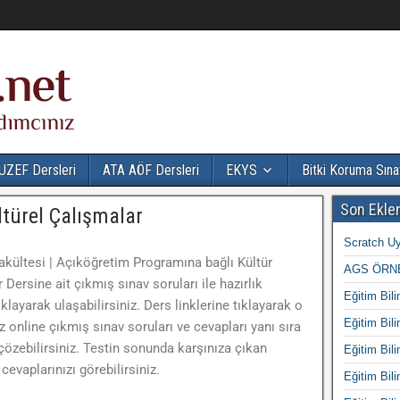
UZEF Dersleri
ATA AÖF Dersleri
EKYS
Bitki Koruma Sına
Son Ekle
ltürel Çalışmalar
Scratch Uy
akültesi | Açıköğretim Programına bağlı Kültür
AGS ÖRNE
Dersine ait çıkmış sınav soruları ile hazırlık
Eğitim Bili
ıklayarak ulaşabilirsiniz. Ders linklerine tıklayarak o
Eğitim Bili
z online çıkmış sınav soruları ve cevapları yanı sıra
özebilirsiniz. Testin sonunda karşınıza çıkan
Eğitim Bili
evaplarınızı görebilirsiniz.
Eğitim Bili