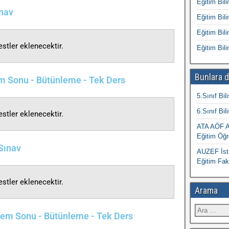
Eğitim Bili
ınav
Eğitim Bili
Eğitim Bili
stler eklenecektir.
Eğitim Bili
Bunlara d
em Sonu - Bütünleme - Tek Ders
5.Sınıf Bil
6.Sınıf Bil
stler eklenecektir.
ATA AÖF At
Eğitim Öğr
 Sınav
AUZEF İsta
Eğitim Fak
stler eklenecektir.
Arama
önem Sonu - Bütünleme - Tek Ders