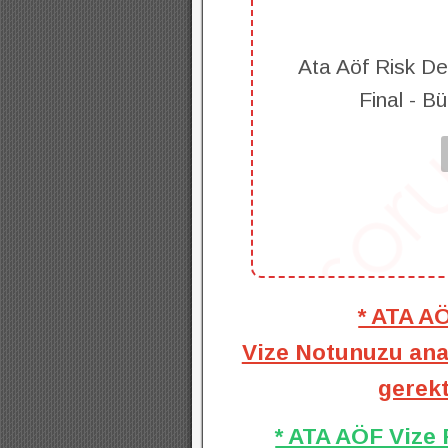
Ata Aöf Risk De
Final - B
* ATA A
Vize Notunuzu anal
gerekt
* ATA AÖF Vize