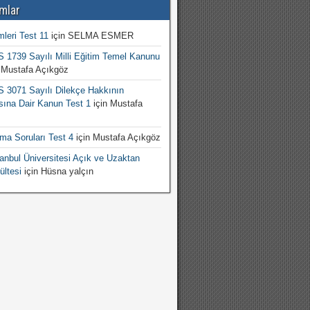
mlar
mleri Test 11
için
SELMA ESMER
1739 Sayılı Milli Eğitim Temel Kanunu
n
Mustafa Açıkgöz
3071 Sayılı Dilekçe Hakkının
sına Dair Kanun Test 1
için
Mustafa
şma Soruları Test 4
için
Mustafa Açıkgöz
nbul Üniversitesi Açık ve Uzaktan
ültesi
için
Hüsna yalçın