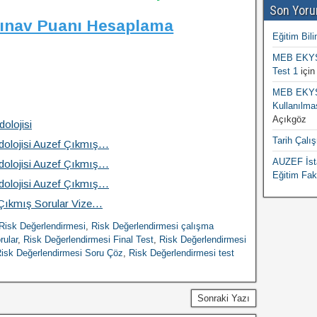
Son Yoru
Sınav Puanı Hesaplama
Eğitim Bili
MEB EKYS 
Test 1
içi
MEB EKYS 
Kullanılma
Açıkgöz
olojisi
Tarih Çalı
dolojisi Auzef Çıkmış…
AUZEF İsta
dolojisi Auzef Çıkmış…
Eğitim Fak
dolojisi Auzef Çıkmış…
 Çıkmış Sorular Vize…
Risk Değerlendirmesi
,
Risk Değerlendirmesi çalışma
rular
,
Risk Değerlendirmesi Final Test
,
Risk Değerlendirmesi
isk Değerlendirmesi Soru Çöz
,
Risk Değerlendirmesi test
Sonraki Yazı