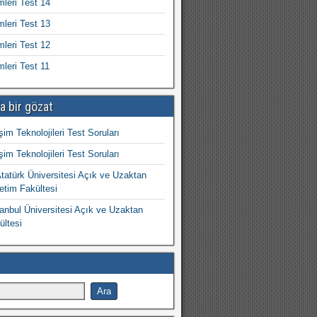
mleri Test 14
mleri Test 13
mleri Test 12
mleri Test 11
a bir gözat
işim Teknolojileri Test Soruları
işim Teknolojileri Test Soruları
atürk Üniversitesi Açık ve Uzaktan
etim Fakültesi
nbul Üniversitesi Açık ve Uzaktan
ültesi