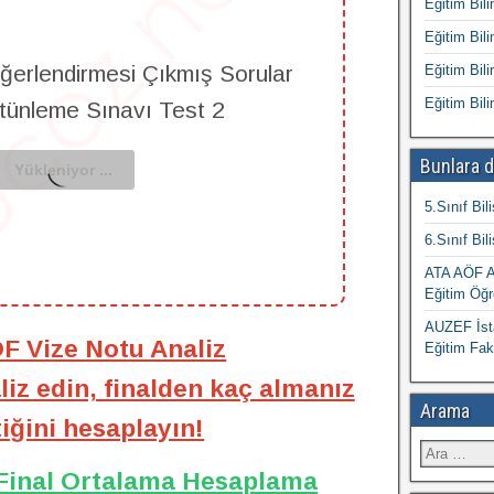
Eğitim Bili
Eğitim Bili
ğerlendirmesi Çıkmış Sorular
Eğitim Bili
Eğitim Bili
ütünleme Sınavı Test 2
Bunlara d
5.Sınıf Bil
6.Sınıf Bil
ATA AÖF At
Eğitim Öğr
AUZEF İsta
ÖF Vize Notu Analiz
Eğitim Fak
iz edin, finalden kaç almanız
Arama
iğini hesaplayın!
 Final Ortalama Hesaplama