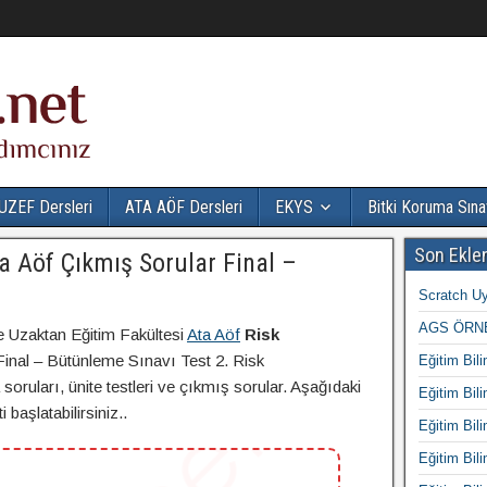
UZEF Dersleri
ATA AÖF Dersleri
EKYS
Bitki Koruma Sına
Son Ekle
a Aöf Çıkmış Sorular Final –
Scratch Uy
AGS ÖRNE
e Uzaktan Eğitim Fakültesi
Ata Aöf
Risk
inal – Bütünleme Sınavı Test 2. Risk
Eğitim Bili
soruları, ünite testleri ve çıkmış sorular. Aşağıdaki
Eğitim Bili
başlatabilirsiniz..
Eğitim Bili
Eğitim Bili