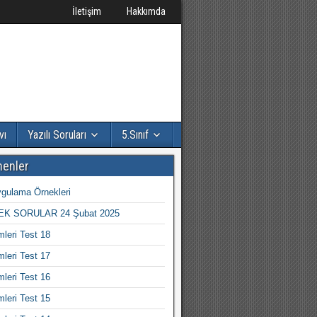
İletişim
Hakkımda
vı
Yazılı Soruları
5.Sınıf
nenler
gulama Örnekleri
K SORULAR 24 Şubat 2025
mleri Test 18
mleri Test 17
mleri Test 16
mleri Test 15