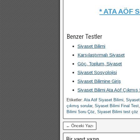
* ATA AÖF 
Benzer Testler
Siyaset Bilimi
Karşılaştırmalı Siyaset
Göç, Toplum, Siyaset
Siyaset Sosyolojisi
Siyaset Bilimine Giriş
Siyaset Bilimi Ata Aöf Çıkmış 
Etiketler:
Ata Aöf Siyaset Bilimi
,
Siyaset
çıkmış sorular
,
Siyaset Bilimi Final Test
Bilimi Soru Çöz
,
Siyaset Bilimi test çöz
← Önceki Yazı
Bir yanıt yazın