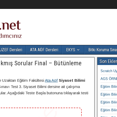
UZEF Dersleri
ATA AÖF Dersleri
EKYS
Bitki Koruma Sına
Son Ekle
Çıkmış Sorular Final – Bütünleme
Scratch Uy
AGS ÖRNE
e Uzaktan Eğitim Fakültesi
Ata Aöf
Siyaset Bilimi
navı Test 3. Siyaset Bilimi dersine ait çalışma
Eğitim Bili
rular. Aşağıdaki Teste Başla butonuna tıklayarak testi
Eğitim Bili
Eğitim Bili
Eğitim Bili