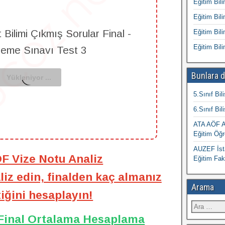
Eğitim Bili
Eğitim Bili
Bilimi Çıkmış Sorular Final -
Eğitim Bili
Eğitim Bili
leme Sınavı Test 3
Bunlara d
5.Sınıf Bil
6.Sınıf Bil
ATA AÖF At
Eğitim Öğr
AUZEF İsta
ÖF Vize Notu Analiz
Eğitim Fak
iz edin, finalden kaç almanız
Arama
iğini hesaplayın!
 Final Ortalama Hesaplama