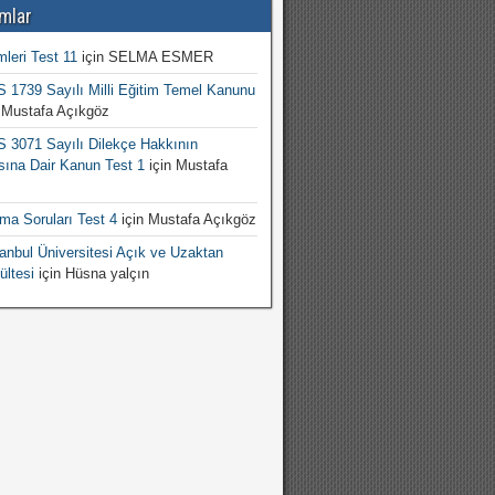
mlar
mleri Test 11
için
SELMA ESMER
1739 Sayılı Milli Eğitim Temel Kanunu
n
Mustafa Açıkgöz
3071 Sayılı Dilekçe Hakkının
sına Dair Kanun Test 1
için
Mustafa
şma Soruları Test 4
için
Mustafa Açıkgöz
nbul Üniversitesi Açık ve Uzaktan
ültesi
için
Hüsna yalçın