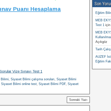
Son Yoru
Sınav Puanı Hesaplama
Eğitim Bili
MEB EKYS 
Test 1
içi
MEB EKYS 
Kullanılma
Açıkgöz
Tarih Çalı
AUZEF İsta
Eğitim Fak
Sorular Vize Sınavı Test 1
 Bilimi
,
Siyaset Bilimi çalışma soruları
,
Siyaset Bilimi
,
Siyaset Bilimi online test
,
Siyaset Bilimi PDF
,
Siyaset
Sonraki Yazı