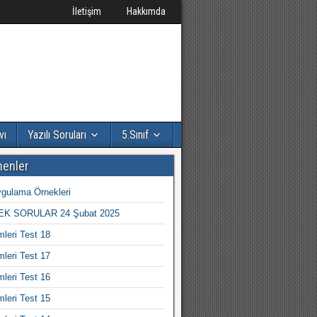
İletişim
Hakkımda
vı
Yazılı Soruları
5.Sınıf
nenler
gulama Örnekleri
K SORULAR 24 Şubat 2025
mleri Test 18
mleri Test 17
mleri Test 16
mleri Test 15