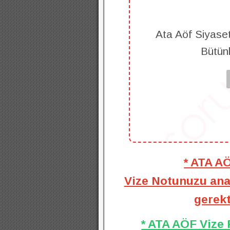
Ata Aöf Siyaset 
Bütün
* ATA A
Vize Notunuzu anal
gerekt
* ATA AÖF Vize