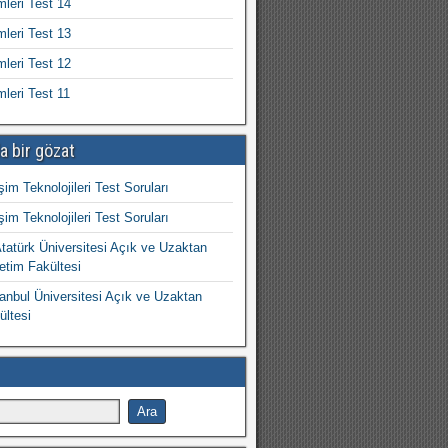
mleri Test 14
mleri Test 13
mleri Test 12
mleri Test 11
a bir gözat
işim Teknolojileri Test Soruları
işim Teknolojileri Test Soruları
atürk Üniversitesi Açık ve Uzaktan
etim Fakültesi
nbul Üniversitesi Açık ve Uzaktan
ültesi