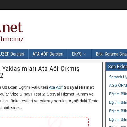
UZEF Dersleri
ATA AÖF Dersleri
EKYS
Bitki Koruma Sına
Son Ekle
 Yaklaşımları Ata Aöf Çıkmış
 2
Scratch Uy
AGS ÖRNE
e Uzaktan Eğitim Fakültesi
Ata Aöf
Sosyal Hizmet
ular Vize Sınavı Test 2. Sosyal Hizmet Kuram ve
Eğitim Bili
ları, ünite testleri ve çıkmış sorular. Aşağıdaki Teste
Eğitim Bili
abilirsiniz..
Eğitim Bili
Eğitim Bili