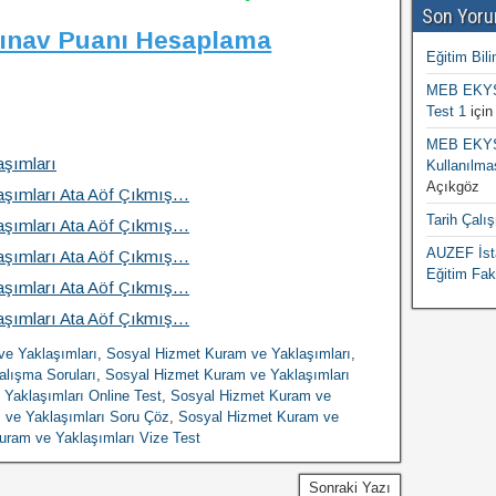
Son Yoru
Sınav Puanı Hesaplama
Eğitim Bili
MEB EKYS 
Test 1
içi
MEB EKYS 
aşımları
Kullanılma
Açıkgöz
aşımları Ata Aöf Çıkmış…
Tarih Çalı
aşımları Ata Aöf Çıkmış…
AUZEF İsta
aşımları Ata Aöf Çıkmış…
Eğitim Fak
aşımları Ata Aöf Çıkmış…
aşımları Ata Aöf Çıkmış…
ve Yaklaşımları
,
Sosyal Hizmet Kuram ve Yaklaşımları
,
alışma Soruları
,
Sosyal Hizmet Kuram ve Yaklaşımları
Yaklaşımları Online Test
,
Sosyal Hizmet Kuram ve
 ve Yaklaşımları Soru Çöz
,
Sosyal Hizmet Kuram ve
uram ve Yaklaşımları Vize Test
Sonraki Yazı