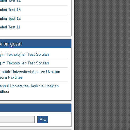
mleri Test 14
mleri Test 13
mleri Test 12
mleri Test 11
a bir gözat
işim Teknolojileri Test Soruları
işim Teknolojileri Test Soruları
atürk Üniversitesi Açık ve Uzaktan
etim Fakültesi
nbul Üniversitesi Açık ve Uzaktan
ültesi