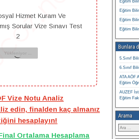
Eğitim Bili
Eğitim Bili
osyal Hizmet Kuram Ve
Eğitim Bili
kmış Sorular Vize Sınavı Test
Eğitim Bili
2
Bunlara d
5.Sınıf Bil
6.Sınıf Bil
ATA AÖF At
Eğitim Öğr
AUZEF İsta
ÖF Vize Notu Analiz
Eğitim Fak
iz edin, finalden kaç almanız
Arama
iğini hesaplayın!
 Final Ortalama Hesaplama