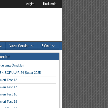
İletişim
Hakkımda
vı
Yazılı Soruları
5.Sınıf
nenler
gulama Örnekleri
K SORULAR 24 Şubat 2025
mleri Test 18
mleri Test 17
mleri Test 16
mleri Test 15