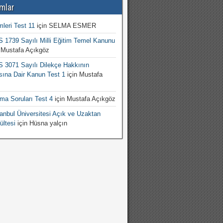
mlar
mleri Test 11
için
SELMA ESMER
1739 Sayılı Milli Eğitim Temel Kanunu
n
Mustafa Açıkgöz
3071 Sayılı Dilekçe Hakkının
sına Dair Kanun Test 1
için
Mustafa
şma Soruları Test 4
için
Mustafa Açıkgöz
nbul Üniversitesi Açık ve Uzaktan
ültesi
için
Hüsna yalçın