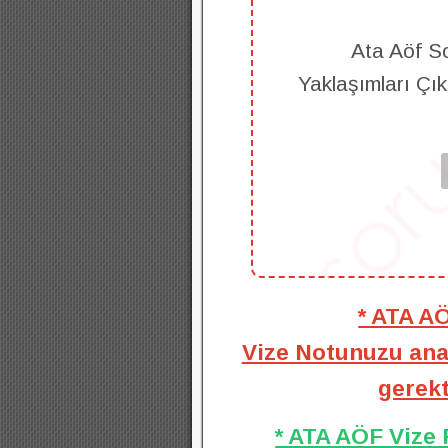
Ata Aöf S
Yaklaşımları Çı
* ATA A
Vize Notunuzu anal
gerekt
* ATA AÖF Vize