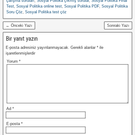
çalışma soruları
,
Sosyal Politika çıkmış sorular
,
Sosyal Politika Final
Test
,
Sosyal Politika online test
,
Sosyal Politika PDF
,
Sosyal Politika
Soru Çöz
,
Sosyal Politika test çöz
← Önceki Yazı
Sonraki Yazı
Bir yanıt yazın
E-posta adresiniz yayınlanmayacak.
Gerekli alanlar
*
ile
işaretlenmişlerdir
Yorum
*
Ad
*
E-posta
*