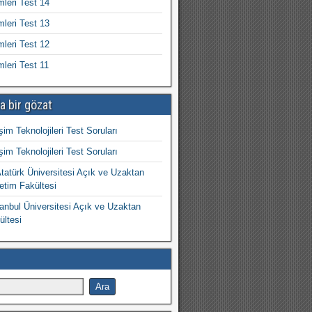
mleri Test 14
mleri Test 13
mleri Test 12
mleri Test 11
a bir gözat
işim Teknolojileri Test Soruları
işim Teknolojileri Test Soruları
atürk Üniversitesi Açık ve Uzaktan
etim Fakültesi
nbul Üniversitesi Açık ve Uzaktan
ültesi