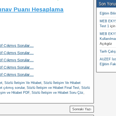
Son Yoru
Sınav Puanı Hesaplama
Eğitim Bili
MEB EKYS 
Test 1
içi
MEB EKYS 
Kullanılma
Açıkgöz
 Aöf Çıkmış Sorular…
Tarih Çalı
 Aöf Çıkmış Sorular…
AUZEF İsta
 Aöf Çıkmış Sorular…
Eğitim Fak
 Aöf Çıkmış Sorular…
 Aöf Çıkmış Sorular…
et
,
Sözlü İletişim Ve Hitabet
,
Sözlü İletişim Ve Hitabet
et çıkmış sorular
,
Sözlü İletişim ve Hitabet Final Test
,
Sözlü
tişim ve Hitabet PDF
,
Sözlü İletişim ve Hitabet Soru Çöz
,
Sonraki Yazı