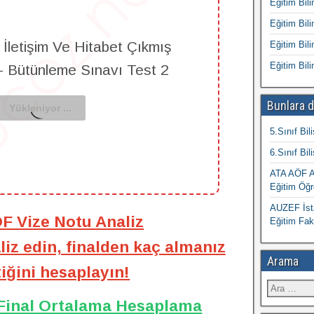
Eğitim Bili
Eğitim Bili
 İletişim Ve Hitabet Çıkmış
Eğitim Bili
Eğitim Bili
 - Bütünleme Sınavı Test 2
Bunlara d
5.Sınıf Bil
6.Sınıf Bil
ATA AÖF At
Eğitim Öğr
AUZEF İsta
ÖF Vize Notu Analiz
Eğitim Fak
iz edin, finalden kaç almanız
Arama
iğini hesaplayın!
 Final Ortalama Hesaplama