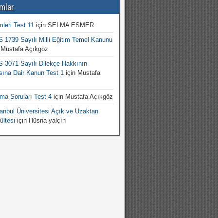
mlar
mleri Test 11
için
SELMA ESMER
1739 Sayılı Milli Eğitim Temel Kanunu
n
Mustafa Açıkgöz
3071 Sayılı Dilekçe Hakkının
sına Dair Kanun Test 1
için
Mustafa
şma Soruları Test 4
için
Mustafa Açıkgöz
nbul Üniversitesi Açık ve Uzaktan
ültesi
için
Hüsna yalçın