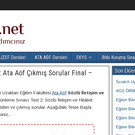
UZEF Dersleri
ATA AÖF Dersleri
EKYS
Bitki Koruma Sına
Son Ekle
t Ata Aöf Çıkmış Sorular Final –
Scratch Uy
AGS ÖRNE
e Uzaktan Eğitim Fakültesi
Ata Aöf
Sözlü İletişim ve
ünleme Sınavı Test 2. Sözlü İletişim ve Hitabet
Eğitim Bili
estleri ve çıkmış sorular. Aşağıdaki Teste Başla
Eğitim Bili
iniz..
Eğitim Bili
Eğitim Bili