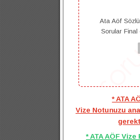
Ata Aöf Sözlü
Sorular Final
* ATA A
Vize Notunuzu anal
gerekt
* ATA AÖF Vize