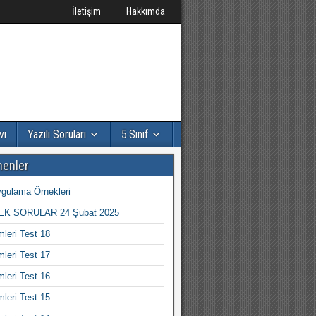
İletişim
Hakkımda
vı
Yazılı Soruları
5.Sınıf
nenler
gulama Örnekleri
K SORULAR 24 Şubat 2025
mleri Test 18
mleri Test 17
mleri Test 16
mleri Test 15