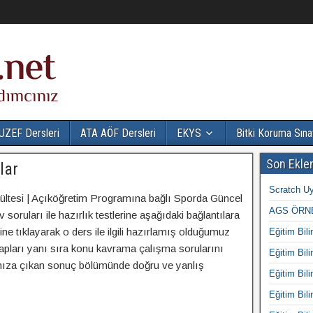
UZEF Dersleri
ATA AÖF Dersleri
EKYS
Bitki Koruma Sına
Son Ekle
lar
Scratch Uy
kültesi | Açıköğretim Programına bağlı Sporda Güncel
AGS ÖRNE
soruları ile hazırlık testlerine aşağıdaki bağlantılara
erine tıklayarak o ders ile ilgili hazırlamış olduğumuz
Eğitim Bili
apları yanı sıra konu kavrama çalışma sorularını
Eğitim Bili
şınıza çıkan sonuç bölümünde doğru ve yanlış
Eğitim Bili
Eğitim Bili