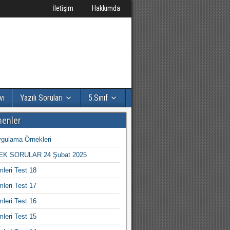
İletişim
Hakkımda
vı
Yazılı Soruları
5.Sınıf
nenler
gulama Örnekleri
K SORULAR 24 Şubat 2025
mleri Test 18
mleri Test 17
mleri Test 16
mleri Test 15