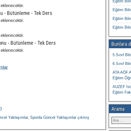
Eğitim Bili
eklenecektir.
Eğitim Bili
nu - Bütünleme - Tek Ders
Eğitim Bili
eklenecektir.
Eğitim Bili
eklenecektir.
Sonu - Bütünleme - Tek Ders
Bunlara d
eklenecektir.
5.Sınıf Bil
6.Sınıf Bil
mlar
ATA AÖF At
Eğitim Öğr
AUZEF İsta
Eğitim Fak
m
Arama
ncel Yaklaşımlar
,
Sporda Güncel Yaklaşımlar çıkmış