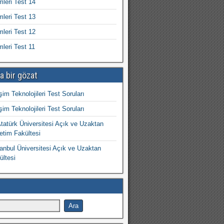
mleri Test 14
mleri Test 13
mleri Test 12
mleri Test 11
a bir gözat
işim Teknolojileri Test Soruları
işim Teknolojileri Test Soruları
atürk Üniversitesi Açık ve Uzaktan
etim Fakültesi
nbul Üniversitesi Açık ve Uzaktan
ültesi