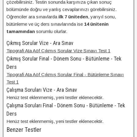
çözebilirsiniz. Testin sonunda karşınıza çıkan sonuç
bölümünde doğru ve yanlış cevaplarınızı görebilirsiniz.
Öğrenciler ara sınavlarda
ilk 7 üniteden
, yarıyıl sonu,
bütünleme ve üç ders sınavlarında ise
14 ünitenin
tamamından
sorumlu olurlar.
Çıkmış Sorular Vize - Ara Sınav
Tipografi Ata Aöf Çıkmış Sorular Vize Sınavı Test 1
Çıkmış Sorular Final - Dönem Sonu - Bütünleme - Tek
Ders
Tipografi Ata Aöf Çıkmış Sorular Final - Bütünleme Sınavı
Test 1
Çalışma Soruları Vize - Ara Sınav
Henüz test eklenmemiş, yeni testler eklenecektir.
Çalışma Soruları Final - Dönem Sonu - Bütünleme - Tek
Ders
Henüz test eklenmemiş, yeni testler eklenecektir.
Benzer Testler