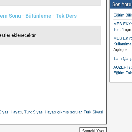
Son Yoru
önem Sonu - Bütünleme - Tek Ders
Eğitim Bili
MEB EKYS 
Test 1
içi
stler eklenecektir.
MEB EKYS 
Kullanılma
Açıkgöz
Tarih Çalı
AUZEF İsta
Eğitim Fak
Siyasi Hayatı
,
Türk Siyasi Hayatı çıkmış sorular
,
Türk Siyasi
Sonraki Yazı