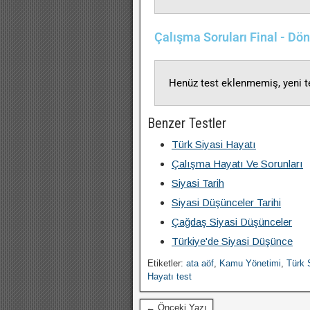
Çalışma Soruları Final - D
Henüz test eklenmemiş, yeni te
Benzer Testler
Türk Siyasi Hayatı
Çalışma Hayatı Ve Sorunları
Siyasi Tarih
Siyasi Düşünceler Tarihi
Çağdaş Siyasi Düşünceler
Türkiye'de Siyasi Düşünce
Etiketler:
ata aöf
,
Kamu Yönetimi
,
Türk 
Hayatı test
← Önceki Yazı