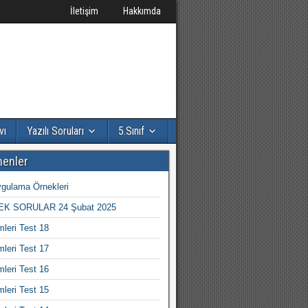
İletişim
Hakkımda
vı
Yazılı Soruları
5.Sınıf
nenler
gulama Örnekleri
K SORULAR 24 Şubat 2025
mleri Test 18
mleri Test 17
mleri Test 16
mleri Test 15