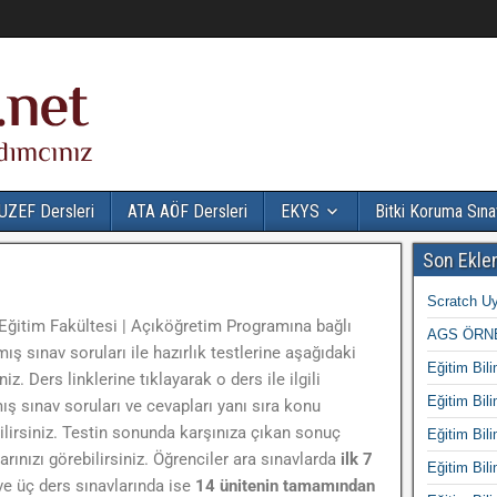
UZEF Dersleri
ATA AÖF Dersleri
EKYS
Bitki Koruma Sına
Son Ekle
Scratch Uy
Eğitim Fakültesi | Açıköğretim Programına bağlı
AGS ÖRNE
ış sınav soruları ile hazırlık testlerine aşağıdaki
Eğitim Bili
iz. Ders linklerine tıklayarak o ders ile ilgili
Eğitim Bili
ş sınav soruları ve cevapları yanı sıra konu
lirsiniz. Testin sonunda karşınıza çıkan sonuç
Eğitim Bili
ınızı görebilirsiniz. Öğrenciler ara sınavlarda
ilk 7
Eğitim Bili
 ve üç ders sınavlarında ise
14 ünitenin tamamından