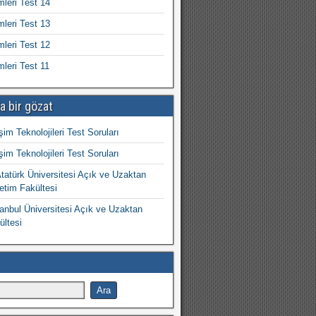
mleri Test 14
mleri Test 13
mleri Test 12
mleri Test 11
a bir gözat
işim Teknolojileri Test Soruları
işim Teknolojileri Test Soruları
atürk Üniversitesi Açık ve Uzaktan
etim Fakültesi
nbul Üniversitesi Açık ve Uzaktan
ültesi