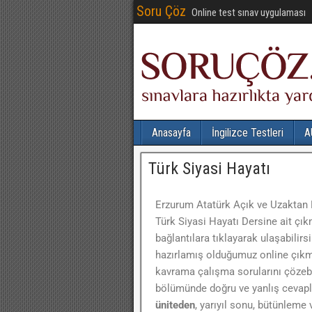
Soru Çöz
Online test sınav uygulaması
Anasayfa
İngilizce Testleri
A
Türk Siyasi Hayatı
Erzurum Atatürk Açık ve Uzaktan 
Türk Siyasi Hayatı Dersine ait çıkm
bağlantılara tıklayarak ulaşabilirsin
hazırlamış olduğumuz online çıkmı
kavrama çalışma sorularını çözebi
bölümünde doğru ve yanlış cevaplar
üniteden
, yarıyıl sonu, bütünleme