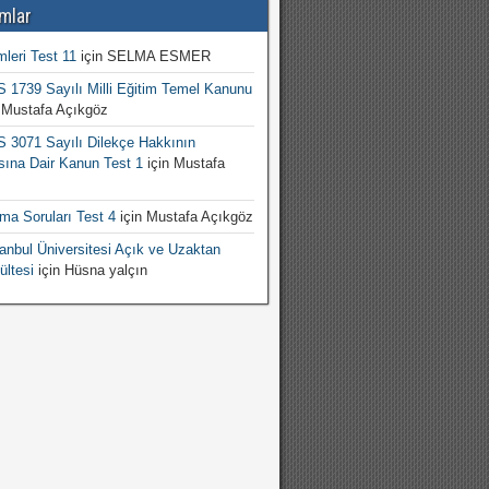
mlar
mleri Test 11
için
SELMA ESMER
1739 Sayılı Milli Eğitim Temel Kanunu
n
Mustafa Açıkgöz
3071 Sayılı Dilekçe Hakkının
sına Dair Kanun Test 1
için
Mustafa
şma Soruları Test 4
için
Mustafa Açıkgöz
nbul Üniversitesi Açık ve Uzaktan
ültesi
için
Hüsna yalçın