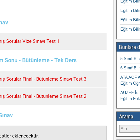
Eğitim Bili
Eğitim Bili
Eğitim Bili
ınav
Eğitim Bili
ış Sorular Vize Sınavı Test 1
Bunlara d
5.Sınıf Bil
em Sonu - Bütünleme - Tek Ders
6.Sınıf Bil
ATA AÖF At
ış Sorular Final - Bütünleme Sınavı Test 3
Eğitim Öğr
AUZEF İsta
ış Sorular Final - Bütünleme Sınavı Test 2
Eğitim Fak
 Sınav
Arama
stler eklenecektir.