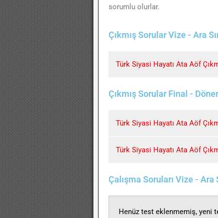
sorumlu olurlar.
Çıkmış Sorular Vize - Ara S
Türk Siyasi Hayatı Ata Aöf Çıkm
Çıkmış Sorular Final - Dön
Türk Siyasi Hayatı Ata Aöf Çıkm
Türk Siyasi Hayatı Ata Aöf Çıkm
Çalışma Soruları Vize - Ara
Henüz test eklenmemiş, yeni te