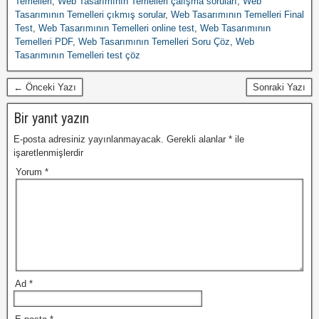
Temelleri
,
Web Tasarımının Temelleri çalışma soruları
,
Web
Tasarımının Temelleri çıkmış sorular
,
Web Tasarımının Temelleri Final
Test
,
Web Tasarımının Temelleri online test
,
Web Tasarımının
Temelleri PDF
,
Web Tasarımının Temelleri Soru Çöz
,
Web
Tasarımının Temelleri test çöz
← Önceki Yazı
Sonraki Yazı
Bir yanıt yazın
E-posta adresiniz yayınlanmayacak.
Gerekli alanlar
*
ile
işaretlenmişlerdir
Yorum
*
Ad
*