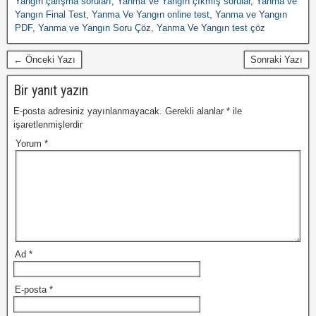
Yangın çalışma soruları
,
Yanma Ve Yangın çıkmış sorular
,
Yanma ve
Yangın Final Test
,
Yanma Ve Yangın online test
,
Yanma ve Yangın
PDF
,
Yanma ve Yangın Soru Çöz
,
Yanma Ve Yangın test çöz
← Önceki Yazı
Sonraki Yazı
Bir yanıt yazın
E-posta adresiniz yayınlanmayacak.
Gerekli alanlar
*
ile
işaretlenmişlerdir
Yorum
*
Ad
*
E-posta
*