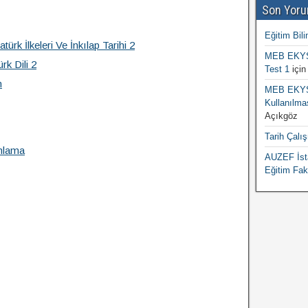
Son Yoru
Eğitim Bili
türk İlkeleri Ve İnkılap Tarihi 2
MEB EKYS 
rk Dili 2
Test 1
içi
n
MEB EKYS 
Kullanılma
Açıkgöz
Tarih Çalı
mlama
AUZEF İsta
Eğitim Fak