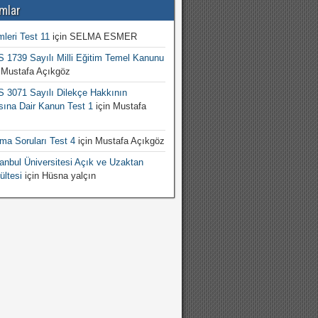
mlar
mleri Test 11
için
SELMA ESMER
1739 Sayılı Milli Eğitim Temel Kanunu
n
Mustafa Açıkgöz
3071 Sayılı Dilekçe Hakkının
sına Dair Kanun Test 1
için
Mustafa
şma Soruları Test 4
için
Mustafa Açıkgöz
nbul Üniversitesi Açık ve Uzaktan
ültesi
için
Hüsna yalçın