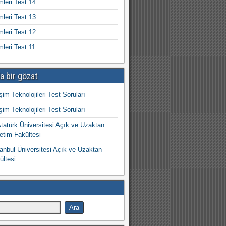
mleri Test 14
mleri Test 13
mleri Test 12
mleri Test 11
a bir gözat
işim Teknolojileri Test Soruları
işim Teknolojileri Test Soruları
atürk Üniversitesi Açık ve Uzaktan
etim Fakültesi
nbul Üniversitesi Açık ve Uzaktan
ültesi