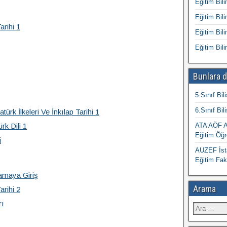
Eğitim Bili
Eğitim Bili
arihi 1
Eğitim Bili
Eğitim Bili
Bunlara d
5.Sınıf Bil
6.Sınıf Bil
türk İlkeleri Ve İnkılap Tarihi 1
rk Dili 1
ATA AÖF At
Eğitim Öğr
i
AUZEF İsta
Eğitim Fak
amaya Giriş
Arama
arihi 2
rı