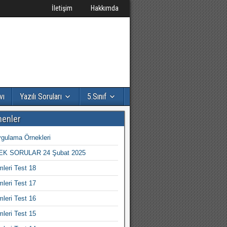
İletişim
Hakkımda
vı
Yazılı Soruları
5.Sınıf
nenler
gulama Örnekleri
K SORULAR 24 Şubat 2025
mleri Test 18
mleri Test 17
mleri Test 16
mleri Test 15