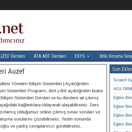
UZEF Dersleri
ATA AÖF Dersleri
EKYS
Bitki Koruma Sına
Son Ekle
eri Auzef
Scratch Uy
ültesi Yönetim Bilişim Sistemleri | Açıköğretim
AGS ÖRNE
im Sistemleri Programı, dört yıllık açıköğretim lisans
Bilişim Sistemleri Dersleri ve bu derslere ait çıkmış
Eğitim Bili
 aşağıdaki bağlantılara tıklayarak ulaşabilirsiniz. Ders
Eğitim Bili
li hazırlamış olduğumuz online çıkmış sınav soruları ve
Eğitim Bili
lışma sorularını çözebilirsiniz. Testin sonunda
Eğitim Bili
ru ve yanlış cevaplarınızı görebilirsiniz.