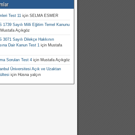
mlar
mleri Test 11
için
SELMA ESMER
1739 Sayılı Milli Eğitim Temel Kanunu
n
Mustafa Açıkgöz
3071 Sayılı Dilekçe Hakkının
sına Dair Kanun Test 1
için
Mustafa
şma Soruları Test 4
için
Mustafa Açıkgöz
nbul Üniversitesi Açık ve Uzaktan
ültesi
için
Hüsna yalçın