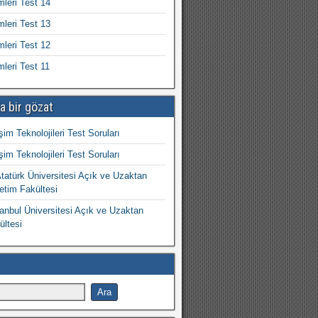
mleri Test 14
mleri Test 13
mleri Test 12
mleri Test 11
a bir gözat
işim Teknolojileri Test Soruları
işim Teknolojileri Test Soruları
atürk Üniversitesi Açık ve Uzaktan
etim Fakültesi
nbul Üniversitesi Açık ve Uzaktan
ültesi