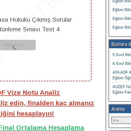
Eğitim Bili
Eğitim Bili
asa Hukuku Çıkmış Sorular
Eğitim Bili
Eğitim Bili
ütünleme Sınavı Test 4
Bunlara d
5.Sınıf Bil
6.Sınıf Bil
ATA AÖF At
Eğitim Öğr
AUZEF İsta
ÖF Vize Notu Analiz
Eğitim Fak
iz edin, finalden kaç almanız
Arama
iğini hesaplayın!
 Final Ortalama Hesaplama