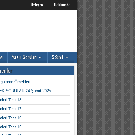
İletişim
Hakkımda
vı
Yazılı Soruları
5.Sınıf
nenler
gulama Örnekleri
K SORULAR 24 Şubat 2025
mleri Test 18
mleri Test 17
mleri Test 16
mleri Test 15