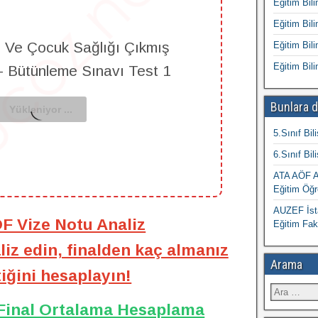
Eğitim Bili
Eğitim Bili
 Ve Çocuk Sağlığı Çıkmış
Eğitim Bili
Eğitim Bili
 - Bütünleme Sınavı Test 1
Bunlara d
5.Sınıf Bil
6.Sınıf Bil
ATA AÖF At
Eğitim Öğr
AUZEF İsta
ÖF Vize Notu Analiz
Eğitim Fak
iz edin, finalden kaç almanız
Arama
iğini hesaplayın!
 Final Ortalama Hesaplama