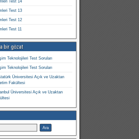
mleri Test 14
mleri Test 13
mleri Test 12
mleri Test 11
a bir gözat
işim Teknolojileri Test Soruları
işim Teknolojileri Test Soruları
atürk Üniversitesi Açık ve Uzaktan
etim Fakültesi
nbul Üniversitesi Açık ve Uzaktan
ültesi