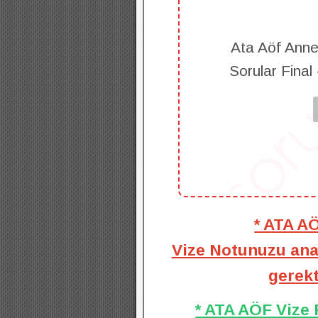
Ata Aöf Anne
Sorular Final
* ATA A
Vize Notunuzu anal
gerekt
* ATA AÖF Vize