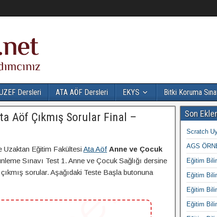
UZEF Dersleri
ATA AÖF Dersleri
EKYS
Bitki Koruma Sına
Son Ekle
ta Aöf Çıkmış Sorular Final –
Scratch Uy
AGS ÖRNE
e Uzaktan Eğitim Fakültesi
Ata Aöf
Anne ve Çocuk
ünleme Sınavı Test 1. Anne ve Çocuk Sağlığı dersine
Eğitim Bili
 ve çıkmış sorular. Aşağıdaki Teste Başla butonuna
Eğitim Bili
Eğitim Bili
Eğitim Bili