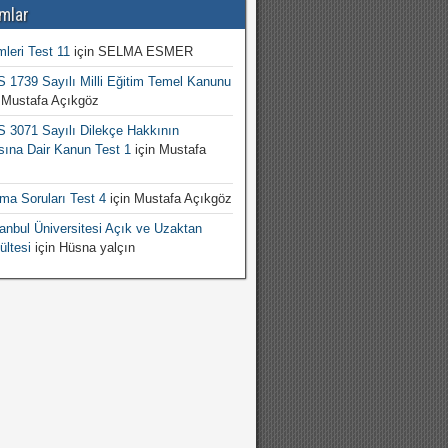
mlar
mleri Test 11
için
SELMA ESMER
1739 Sayılı Milli Eğitim Temel Kanunu
n
Mustafa Açıkgöz
3071 Sayılı Dilekçe Hakkının
sına Dair Kanun Test 1
için
Mustafa
şma Soruları Test 4
için
Mustafa Açıkgöz
nbul Üniversitesi Açık ve Uzaktan
ültesi
için
Hüsna yalçın