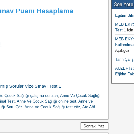
Son Yoru
Sınav Puanı Hesaplama
Eğitim Bili
MEB EKYS 
Test 1
içi
MEB EKYS 
i
Kullanılma
Açıkgöz
Tarih Çalı
AUZEF İsta
Eğitim Fak
mış Sorular Vize Sınavı Test 1
e Çocuk Sağlığı çalışma soruları
,
Anne Ve Çocuk Sağlığı
inal Test
,
Anne Ve Çocuk Sağlığı online test
,
Anne ve
ığı Soru Çöz
,
Anne Ve Çocuk Sağlığı test çöz
,
Ata Aöf
Sonraki Yazı