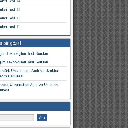
mleri Test 14
mleri Test 13
mleri Test 12
mleri Test 11
a bir gözat
işim Teknolojileri Test Soruları
işim Teknolojileri Test Soruları
atürk Üniversitesi Açık ve Uzaktan
etim Fakültesi
nbul Üniversitesi Açık ve Uzaktan
ültesi