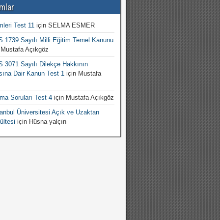
mlar
mleri Test 11
için
SELMA ESMER
1739 Sayılı Milli Eğitim Temel Kanunu
n
Mustafa Açıkgöz
3071 Sayılı Dilekçe Hakkının
sına Dair Kanun Test 1
için
Mustafa
şma Soruları Test 4
için
Mustafa Açıkgöz
nbul Üniversitesi Açık ve Uzaktan
ültesi
için
Hüsna yalçın