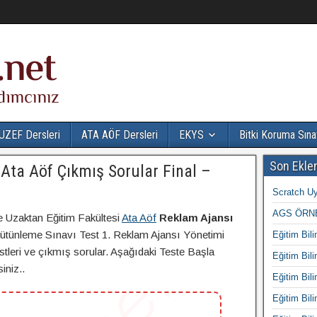
UZEF Dersleri
ATA AÖF Dersleri
EKYS
Bitki Koruma Sına
Son Ekle
Ata Aöf Çıkmış Sorular Final –
Scratch Uy
AGS ÖRNE
e Uzaktan Eğitim Fakültesi
Ata Aöf
Reklam Ajansı
ütünleme Sınavı Test 1. Reklam Ajansı Yönetimi
Eğitim Bili
estleri ve çıkmış sorular. Aşağıdaki Teste Başla
Eğitim Bili
iniz..
Eğitim Bili
Eğitim Bili