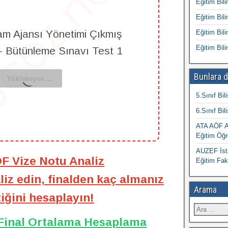
Eğitim Bili
Eğitim Bili
am Ajansı Yönetimi Çıkmış
Eğitim Bili
Eğitim Bili
 - Bütünleme Sınavı Test 1
Bunlara d
5.Sınıf Bil
6.Sınıf Bil
ATA AÖF At
Eğitim Öğr
AUZEF İsta
ÖF Vize Notu Analiz
Eğitim Fak
iz edin, finalden kaç almanız
Arama
iğini hesaplayın!
 Final Ortalama Hesaplama