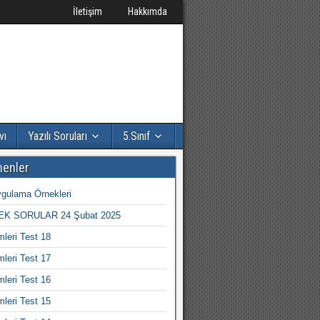
İletişim
Hakkımda
vı
Yazılı Soruları
5.Sınıf
nenler
gulama Örnekleri
K SORULAR 24 Şubat 2025
mleri Test 18
mleri Test 17
mleri Test 16
mleri Test 15