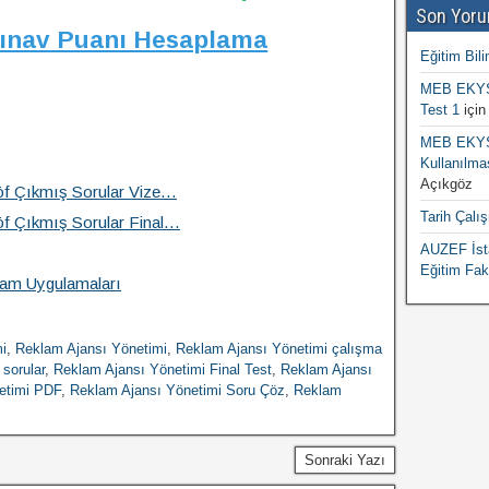
Son Yoru
Sınav Puanı Hesaplama
Eğitim Bili
MEB EKYS 
Test 1
içi
MEB EKYS 
Kullanılma
Açıkgöz
öf Çıkmış Sorular Vize…
Tarih Çalı
öf Çıkmış Sorular Final…
AUZEF İsta
Eğitim Fak
am Uygulamaları
i
,
Reklam Ajansı Yönetimi
,
Reklam Ajansı Yönetimi çalışma
sorular
,
Reklam Ajansı Yönetimi Final Test
,
Reklam Ajansı
etimi PDF
,
Reklam Ajansı Yönetimi Soru Çöz
,
Reklam
Sonraki Yazı