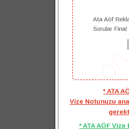
Ata Aöf Rekl
Sorular Final
* ATA A
Vize Notunuzu anal
gerekt
* ATA AÖF Vize