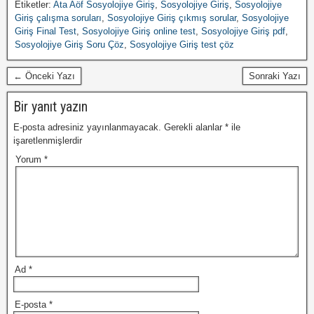
Etiketler:
Ata Aöf Sosyolojiye Giriş
,
Sosyolojiye Giriş
,
Sosyolojiye
Giriş çalışma soruları
,
Sosyolojiye Giriş çıkmış sorular
,
Sosyolojiye
Giriş Final Test
,
Sosyolojiye Giriş online test
,
Sosyolojiye Giriş pdf
,
Sosyolojiye Giriş Soru Çöz
,
Sosyolojiye Giriş test çöz
← Önceki Yazı
Sonraki Yazı
Bir yanıt yazın
E-posta adresiniz yayınlanmayacak.
Gerekli alanlar
*
ile
işaretlenmişlerdir
Yorum
*
Ad
*
E-posta
*