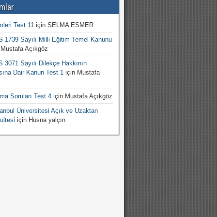
mlar
mleri Test 11
için
SELMA ESMER
1739 Sayılı Milli Eğitim Temel Kanunu
n
Mustafa Açıkgöz
3071 Sayılı Dilekçe Hakkının
sına Dair Kanun Test 1
için
Mustafa
şma Soruları Test 4
için
Mustafa Açıkgöz
nbul Üniversitesi Açık ve Uzaktan
ültesi
için
Hüsna yalçın