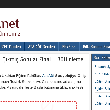
UZEF Dersleri
ATA AÖF Dersleri
EKYS
Bitki Koruma Sına
Son Ekle
öf Çıkmış Sorular Final – Bütünleme
Scratch Uy
AGS ÖRNE
e Uzaktan Eğitim Fakültesi
Ata Aöf
Sosyolojiye Giriş
navı Test 4. Sosyolojiye Giriş dersine ait çalışma
Eğitim Bili
rular. Aşağıdaki Teste Başla butonuna tıklayarak testi
Eğitim Bili
Eğitim Bili
Eğitim Bili