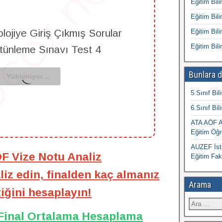
Eğitim Bili
Eğitim Bili
lojiye Giriş Çıkmış Sorular
Eğitim Bili
Eğitim Bili
ütünleme Sınavı Test 4
Bunlara d
5.Sınıf Bil
6.Sınıf Bil
ATA AÖF At
Eğitim Öğr
AUZEF İsta
ÖF Vize Notu Analiz
Eğitim Fak
iz edin, finalden kaç almanız
Arama
iğini hesaplayın!
 Final Ortalama Hesaplama