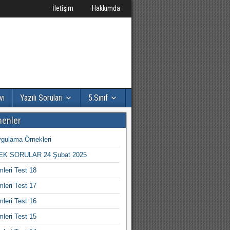
İletişim
Hakkımda
vı
Yazılı Soruları
5.Sınıf
nenler
gulama Örnekleri
K SORULAR 24 Şubat 2025
mleri Test 18
mleri Test 17
mleri Test 16
mleri Test 15