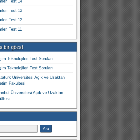
mleri Test 14
mleri Test 13
mleri Test 12
mleri Test 11
a bir gözat
işim Teknolojileri Test Soruları
işim Teknolojileri Test Soruları
atürk Üniversitesi Açık ve Uzaktan
etim Fakültesi
nbul Üniversitesi Açık ve Uzaktan
ültesi