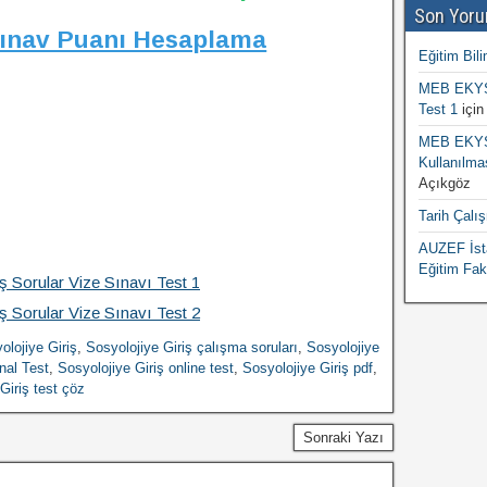
Son Yoru
Sınav Puanı Hesaplama
Eğitim Bili
MEB EKYS 
Test 1
içi
MEB EKYS 
Kullanılma
Açıkgöz
Tarih Çalı
AUZEF İsta
Eğitim Fak
ş Sorular Vize Sınavı Test 1
ş Sorular Vize Sınavı Test 2
olojiye Giriş
,
Sosyolojiye Giriş çalışma soruları
,
Sosyolojiye
nal Test
,
Sosyolojiye Giriş online test
,
Sosyolojiye Giriş pdf
,
Giriş test çöz
Sonraki Yazı