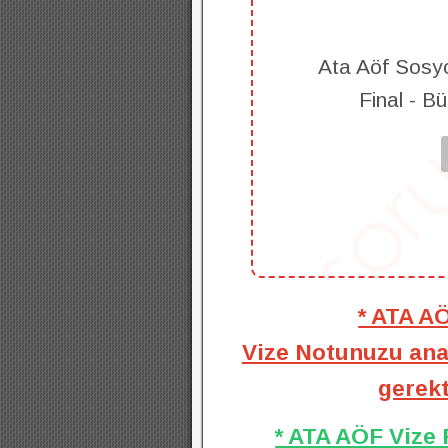
Ata Aöf Sosyo
Final - B
* ATA A
Vize Notunuzu anal
gerekt
* ATA AÖF Vize