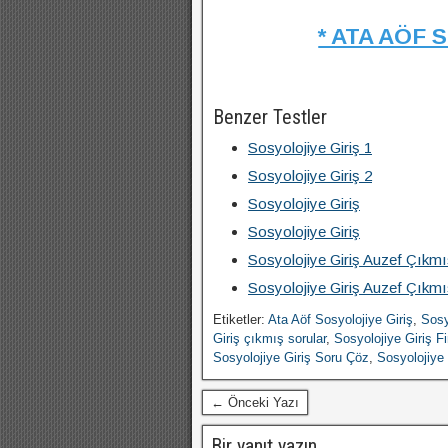
* ATA AÖF 
Benzer Testler
Sosyolojiye Giriş 1
Sosyolojiye Giriş 2
Sosyolojiye Giriş
Sosyolojiye Giriş
Sosyolojiye Giriş Auzef Çıkmı
Sosyolojiye Giriş Auzef Çıkmı
Etiketler:
Ata Aöf Sosyolojiye Giriş
,
Sosy
Giriş çıkmış sorular
,
Sosyolojiye Giriş Fi
Sosyolojiye Giriş Soru Çöz
,
Sosyolojiye 
← Önceki Yazı
Bir yanıt yazın