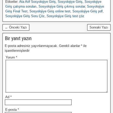
Etiketler:
Ata Aöf Sosyolojiye Giriş
,
Sosyolojiye Giriş
,
Sosyolojiye
Giriş çalışma soruları
,
Sosyolojiye Giriş çıkmış sorular
,
Sosyolojiye
Giriş Final Test
,
Sosyolojiye Giriş online test
,
Sosyolojiye Giriş pdf
,
Sosyolojiye Giriş Soru Çöz
,
Sosyolojiye Giriş test çöz
← Önceki Yazı
Sonraki Yazı
Bir yanıt yazın
E-posta adresiniz yayınlanmayacak.
Gerekli alanlar
*
ile
işaretlenmişlerdir
Yorum
*
Ad
*
E-posta
*