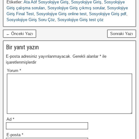
Etiketler:
Ata Aöf Sosyolojiye Giriş
,
Sosyolojiye Giriş
,
Sosyolojiye
Giriş çalışma soruları
,
Sosyolojiye Giriş çıkmış sorular
,
Sosyolojiye
Giriş Final Test
,
Sosyolojiye Giriş online test
,
Sosyolojiye Giriş pdf
,
Sosyolojiye Giriş Soru Çöz
,
Sosyolojiye Giriş test çöz
← Önceki Yazı
Sonraki Yazı
Bir yanıt yazın
E-posta adresiniz yayınlanmayacak.
Gerekli alanlar
*
ile
işaretlenmişlerdir
Yorum
*
Ad
*
E-posta
*