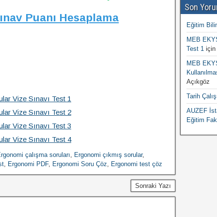
Son Yoru
Sınav Puanı Hesaplama
Eğitim Bili
MEB EKYS 
Test 1
içi
MEB EKYS 
Kullanılma
Açıkgöz
Tarih Çalı
lar Vize Sınavı Test 1
AUZEF İsta
lar Vize Sınavı Test 2
Eğitim Fak
lar Vize Sınavı Test 3
lar Vize Sınavı Test 4
rgonomi çalışma soruları
,
Ergonomi çıkmış sorular
,
st
,
Ergonomi PDF
,
Ergonomi Soru Çöz
,
Ergonomi test çöz
Sonraki Yazı