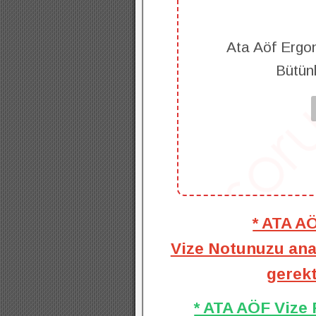
Ata Aöf Ergon
Bütün
* ATA A
Vize Notunuzu anal
gerekt
* ATA AÖF Vize