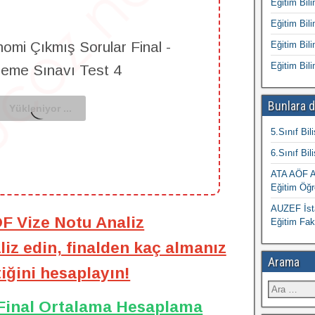
Eğitim Bili
Eğitim Bili
omi Çıkmış Sorular Final -
Eğitim Bili
Eğitim Bili
leme Sınavı Test 4
Bunlara d
5.Sınıf Bil
6.Sınıf Bil
ATA AÖF At
Eğitim Öğr
AUZEF İsta
ÖF Vize Notu Analiz
Eğitim Fak
iz edin, finalden kaç almanız
Arama
iğini hesaplayın!
 Final Ortalama Hesaplama