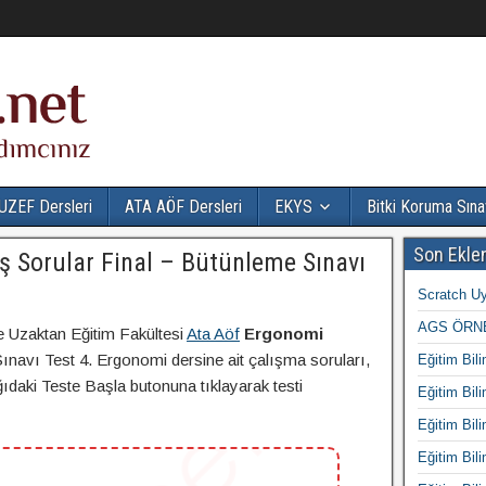
UZEF Dersleri
ATA AÖF Dersleri
EKYS
Bitki Koruma Sına
Son Ekle
 Sorular Final – Bütünleme Sınavı
Scratch Uy
AGS ÖRNE
e Uzaktan Eğitim Fakültesi
Ata Aöf
Ergonomi
navı Test 4. Ergonomi dersine ait çalışma soruları,
Eğitim Bili
ğıdaki Teste Başla butonuna tıklayarak testi
Eğitim Bili
Eğitim Bili
Eğitim Bili