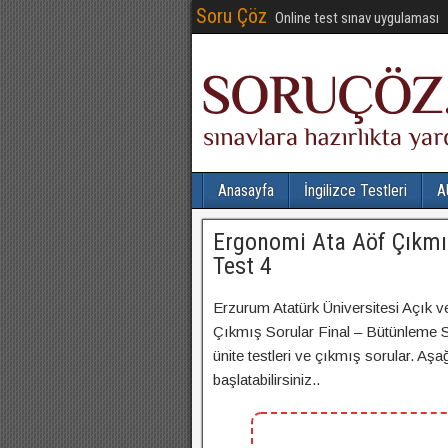
Soru Çöz
Online test sınav uygulaması
Anasayfa
İngilizce Testleri
A
Ergonomi Ata Aöf Çıkmış
Test 4
Erzurum Atatürk Üniversitesi Açık v
Çıkmış Sorular Final – Bütünleme Sı
ünite testleri ve çıkmış sorular. Aşa
başlatabilirsiniz..