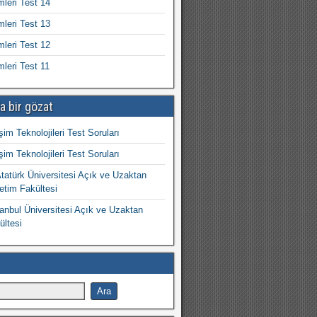
mleri Test 14
mleri Test 13
mleri Test 12
mleri Test 11
a bir gözat
işim Teknolojileri Test Soruları
işim Teknolojileri Test Soruları
atürk Üniversitesi Açık ve Uzaktan
etim Fakültesi
nbul Üniversitesi Açık ve Uzaktan
ültesi