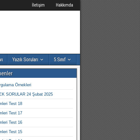
İletişim
Hakkımda
vı
Yazılı Soruları
5.Sınıf
nenler
gulama Örnekleri
K SORULAR 24 Şubat 2025
mleri Test 18
mleri Test 17
mleri Test 16
mleri Test 15