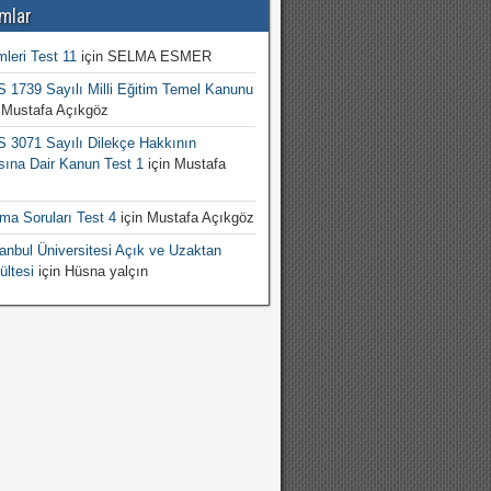
mlar
mleri Test 11
için
SELMA ESMER
1739 Sayılı Milli Eğitim Temel Kanunu
n
Mustafa Açıkgöz
3071 Sayılı Dilekçe Hakkının
sına Dair Kanun Test 1
için
Mustafa
şma Soruları Test 4
için
Mustafa Açıkgöz
nbul Üniversitesi Açık ve Uzaktan
ültesi
için
Hüsna yalçın